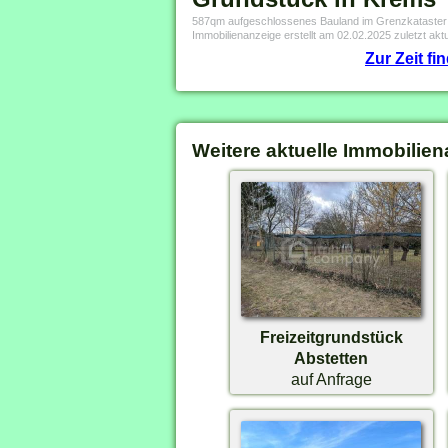
587qm aufgeschlossenes Bauland im Grenzkataster Wi
Immobilienanzeige erstellt am 02.02.2025 zuletzt aktu
Zur Zeit f
Weitere aktuelle Immobilien
Freizeitgrundstück
Abstetten
auf Anfrage