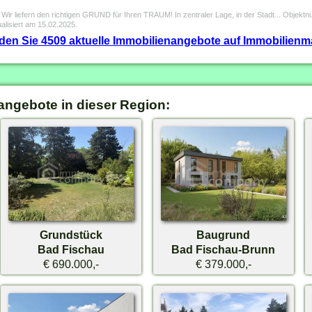
r liefern den richtigen GRUND für Ihren TRAUM! In zentraler Lage, in der Stadt... Objek
alisiert am 15.02.2025.
inden Sie 4509 aktuelle Immobilienangebote auf Immobilienm
angebote in dieser Region:
Grundstück
Baugrund
Bad Fischau
Bad Fischau-Brunn
€ 690.000,-
€ 379.000,-