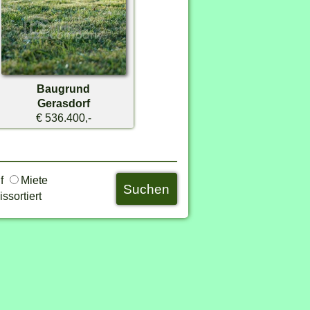
Baugrund
Gerasdorf
€ 536.400,-
uf
Miete
ssortiert