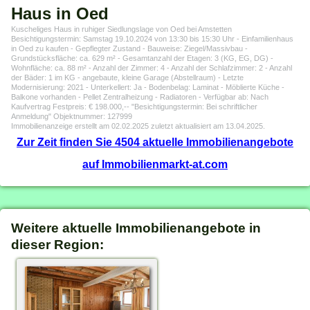
Haus in Oed
Kuscheliges Haus in ruhiger Siedlungslage von Oed bei Amstetten
Besichtigungstermin: Samstag 19.10.2024 von 13:30 bis 15:30 Uhr - Einfamilienhaus
in Oed zu kaufen - Gepflegter Zustand - Bauweise: Ziegel/Massivbau -
Grundstücksfläche: ca. 629 m² - Gesamtanzahl der Etagen: 3 (KG, EG, DG) -
Wohnfläche: ca. 88 m² - Anzahl der Zimmer: 4 - Anzahl der Schlafzimmer: 2 - Anzahl
der Bäder: 1 im KG - angebaute, kleine Garage (Abstellraum) - Letzte
Modernisierung: 2021 - Unterkellert: Ja - Bodenbelag: Laminat - Möblierte Küche -
Balkone vorhanden - Pellet Zentralheizung - Radiatoren - Verfügbar ab: Nach
Kaufvertrag Festpreis: € 198.000,-- "Besichtigungstermin: Bei schriftlicher
Anmeldung" Objektnummer: 127999
Immobilienanzeige erstellt am 02.02.2025 zuletzt aktualisiert am 13.04.2025.
Zur Zeit finden Sie 4504 aktuelle Immobilienangebote
auf Immobilienmarkt-at.com
Weitere aktuelle Immobilienangebote in
dieser Region: