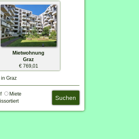
Mietwohnung
Graz
€ 769,01
 in Graz
uf
Miete
ssortiert