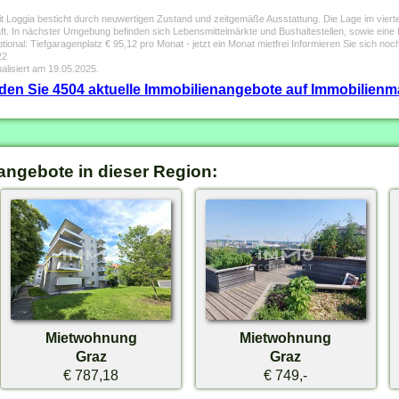
 Loggia besticht durch neuwertigen Zustand und zeitgemäße Ausstattung. Die Lage im viert
aft. In nächster Umgebung befinden sich Lebensmittelmärkte und Bushaltestellen, sowie ei
onal: Tiefgaragenplatz € 95,12 pro Monat - jetzt ein Monat mietfrei Informieren Sie sich no
22
alisiert am 19.05.2025.
inden Sie 4504 aktuelle Immobilienangebote auf Immobilienm
angebote in dieser Region:
Mietwohnung
Mietwohnung
Graz
Graz
€ 787,18
€ 749,-