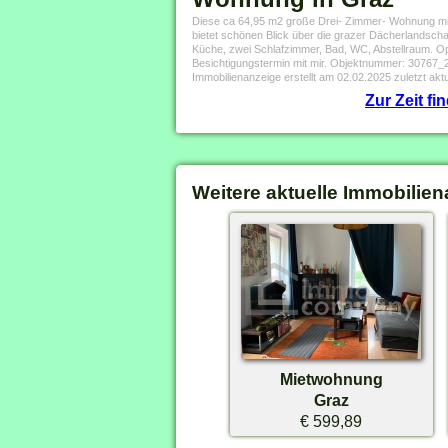
Diese ca 64,95 m2 große Drei- Zimmer- Wohnung mit
bietet schönen Blick über die grazer Dächerlandsch
Küche, zwei Schlafzimmer, Bad, WC, Abstellraum. Opti
Besichtigungstermin mit mir. Objektnummer: 30767_
Immobilienanzeige erstellt am 02.02.2025 zuletzt aktu
Zur Zeit f
Weitere aktuelle Immobilien
Mietwohnung
Graz
€ 599,89