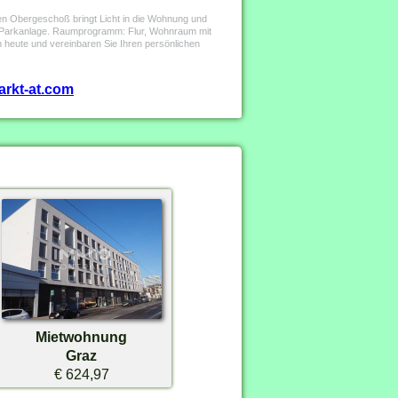
en Obergeschoß bringt Licht in die Wohnung und
ne Parkanlage. Raumprogramm: Flur, Wohnraum mit
ch heute und vereinbaren Sie Ihren persönlichen
arkt-at.com
Mietwohnung
Graz
€ 624,97