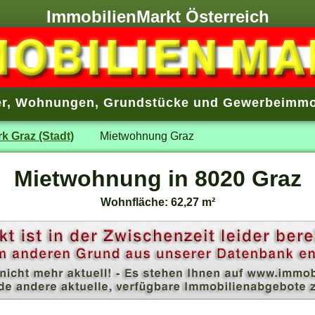
ImmobilienMarkt Österreich
r
,
Wohnungen
,
Grundstücke
und
Gewerbeimmo
rk Graz (Stadt)
Mietwohnung Graz
Mietwohnung in 8020 Graz
Wohnfläche: 62,27 m²