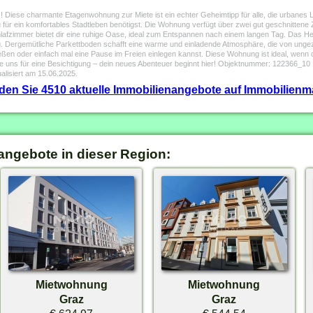
 Diese charmante Etagenwohnung zur Miete ist ein echter Geheimtipp für alle, die urbanes 
 für ein komfortables Stadtleben benötigst. Die Wohnung verfügt über zwei gut geschnittene 
lafzimmer bietet dir eine ruhige Oase, ideal zum Entspannen nach einem langen Tag. Das 
g. Dergemütliche Parkettboden schafft eine warme und einladende Atmosphäre, die von unge
ßen oder einfach mal eine Pause im Freien einlegen kannst. Diese Wohnung ist ideal, wenn 
re uns für eine Besichtigung – dein neues Abenteuer beginnt hier! Objektnummer: 122366_10
alisiert am 15.06.2025.
inden Sie 4510 aktuelle Immobilienangebote auf Immobilienm
angebote in dieser Region:
Mietwohnung
Mietwohnung
Graz
Graz