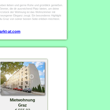
Leben lieben und gerne Ruhe und grünblick genießen.
Zimmer, die dir ausreichend Platz bieten, um deine
Herzstück der Wohnung ist das Wohnzimmer mit
zwungener Eleganz zeugt. Ein besonderes Highlight
du Graz von seiner besten Seite erleben möchtest.
arkt-at.com
Mietwohnung
Graz