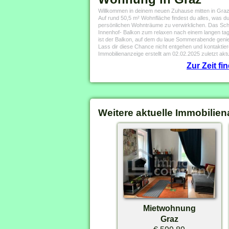
Willkommen in deinem neuen Zuhause mitten in Graz!
Auf rund 50,5 m² Wohnfläche findest du alles, was du
persönlichen Wohnträume zu verwirklichen. Das Sch
Innenhof- Balkon zum relaxen nach einem langen ta
ist der Balkon, auf dem du laue Sommerabende genie
Lass dir diese Chance nicht entgehen und kontaktie
Immobilienanzeige erstellt am 02.02.2025 zuletzt aktu
Zur Zeit f
Weitere aktuelle Immobilien
Mietwohnung
Graz