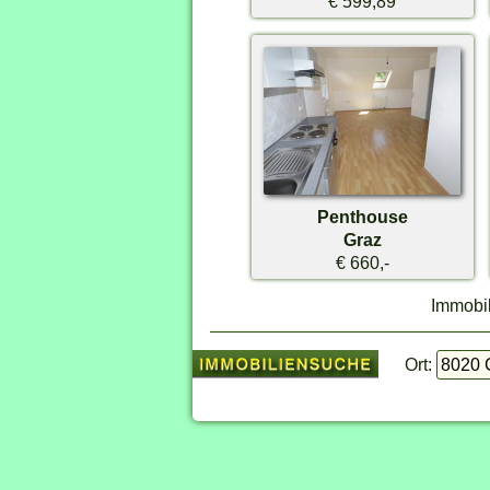
€ 599,89
Penthouse
Graz
€ 660,-
Immobil
Ort: