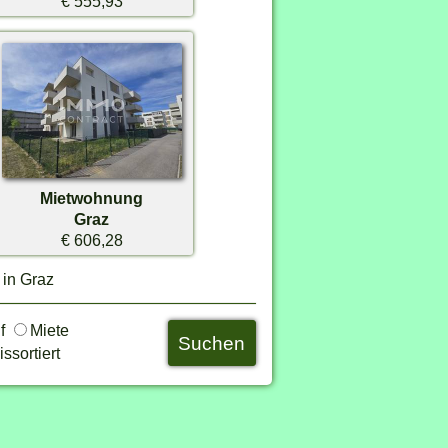
€ 555,93
Mietwohnung
Graz
€ 606,28
 in Graz
uf
Miete
ssortiert