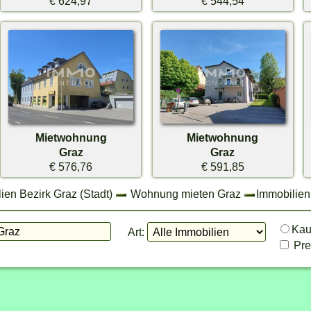
€ 624,97
€ 544,54
Mietwohnung
Mietwohnung
Graz
Graz
€ 576,76
€ 591,85
ien Bezirk Graz (Stadt)
Wohnung mieten Graz
Immobilien
Ka
Art:
Prei