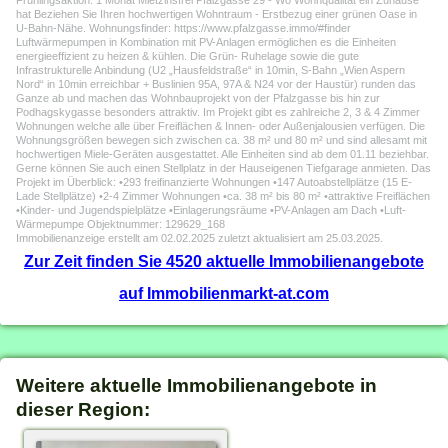
Frühlingsaktion: 1 Monat Mietzinsfrei Pfalzgasse 29 - Wo Wohnqualität ein Zuhause
hat Beziehen Sie Ihren hochwertigen Wohntraum - Erstbezug einer grünen Oase in
U-Bahn-Nähe. Wohnungsfinder: https://www.pfalzgasse.immo/#finder
Luftwärmepumpen in Kombination mit PV-Anlagen ermöglichen es die Einheiten
energieeffizient zu heizen & kühlen. Die Grün- Ruhelage sowie die gute
Infrastrukturelle Anbindung (U2 „Hausfeldstraße“ in 10min, S-Bahn „Wien Aspern
Nord“ in 10min erreichbar + Buslinien 95A, 97A & N24 vor der Haustür) runden das
Ganze ab und machen das Wohnbauprojekt von der Pfalzgasse bis hin zur
Podhagskygasse besonders attraktiv. Im Projekt gibt es zahlreiche 2, 3 & 4 Zimmer
Wohnungen welche alle über Freiflächen & Innen- oder Außenjalousien verfügen. Die
Wohnungsgrößen bewegen sich zwischen ca. 38 m² und 80 m² und sind allesamt mit
hochwertigen Miele-Geräten ausgestattet. Alle Einheiten sind ab dem 01.11 beziehbar.
Gerne können Sie auch einen Stellplatz in der Hauseigenen Tiefgarage anmieten. Das
Projekt im Überblick: •293 freifinanzierte Wohnungen •147 Autoabstellplätze (15 E-
Lade Stellplätze) •2-4 Zimmer Wohnungen •ca. 38 m² bis 80 m² •attraktive Freiflächen
•Kinder- und Jugendspielplätze •Einlagerungsräume •PV-Anlagen am Dach •Luft-
Wärmepumpe Objektnummer: 129629_168
Immobilienanzeige erstellt am 02.02.2025 zuletzt aktualisiert am 25.03.2025.
Zur Zeit finden Sie 4520 aktuelle Immobilienangebote
auf Immobilienmarkt-at.com
Weitere aktuelle Immobilienangebote in
dieser Region: