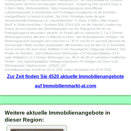
Frühlingsaktion: 1 Monat Mietzinsfrei Pfalzgasse 29 - Wo Wohnqualität ein Zuhause
hat Beziehen Sie Ihren hochwertigen Wohntraum - Erstbezug einer grünen Oase in
U-Bahn-Nähe. Wohnungsfinder: https://www.pfalzgasse.immo/#finder
Luftwärmepumpen in Kombination mit PV-Anlagen ermöglichen es die Einheiten
energieeffizient zu heizen & kühlen. Die Grün- Ruhelage sowie die gute
Infrastrukturelle Anbindung (U2 „Hausfeldstraße“ in 10min, S-Bahn „Wien Aspern
Nord“ in 10min erreichbar + Buslinien 95A, 97A & N24 vor der Haustür) runden das
Ganze ab und machen das Wohnbauprojekt von der Pfalzgasse bis hin zur
Podhagskygasse besonders attraktiv. Im Projekt gibt es zahlreiche 2, 3 & 4 Zimmer
Wohnungen welche alle über Freiflächen & Innen- oder Außenjalousien verfügen. Die
Wohnungsgrößen bewegen sich zwischen ca. 38 m² und 80 m² und sind allesamt mit
hochwertigen Miele-Geräten ausgestattet. Alle Einheiten sind ab dem 01.11 beziehbar.
Gerne können Sie auch einen Stellplatz in der Hauseigenen Tiefgarage anmieten. Das
Projekt im Überblick: •293 freifinanzierte Wohnungen •147 Autoabstellplätze (15 E-
Lade Stellplätze) •2-4 Zimmer Wohnungen •ca. 38 m² bis 80 m² •attraktive Freiflächen
•Kinder- und Jugendspielplätze •Einlagerungsräume •PV-Anlagen am Dach •Luft-
Wärmepumpe Objektnummer: 129629_224
Immobilienanzeige erstellt am 02.02.2025 zuletzt aktualisiert am 25.03.2025.
Zur Zeit finden Sie 4520 aktuelle Immobilienangebote
auf Immobilienmarkt-at.com
Weitere aktuelle Immobilienangebote in
dieser Region: