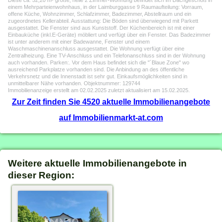
Diese ca. 52,20 m² große, helle 2 Zimmer-Wohnung befindet sich im Dachgeschoß in
einem Mehrparteienwohnhaus, in der Laimburggasse 9 Raumaufteilung: Vorraum,
offene Küche, Wohnzimmer, Schlafzimmer, Badezimmer, Abstellraum und ein
zugeordnetes Kellerabteil. Ausstattung: Die Böden sind überwiegend mit Parkett
ausgestattet. Die Fenster sind aus Kunststoff. Der Küchenbereich ist mit einer
Einbauküche (inkl.E-Geräte) möbliert und verfügt über ein Fenster. Das Badezimmer
ist unter anderem mit einer Badewanne, Fenster und einem
Waschmaschinenanschluss ausgestattet. Die Wohnung verfügt über eine
Zentralheizung. Eine TV-Anschluss und ein Telefonanschluss sind in der Wohnung
auch vorhanden. Parken:. Vor dem Haus befindet sich die "´Blaue Zone" wo
ausreichend Parkplatze vorhanden sind. Die Anbindung an des öffentliche
Verkehrsnetz und die Innenstadt ist sehr gut. Einkaufsmöglichkeiten sind in
unmittelbarer Nähe vorhanden. Objektnummer: 129744
Immobilienanzeige erstellt am 02.02.2025 zuletzt aktualisiert am 15.02.2025.
Zur Zeit finden Sie 4520 aktuelle Immobilienangebote
auf Immobilienmarkt-at.com
Weitere aktuelle Immobilienangebote in
dieser Region: