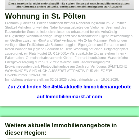
Wohnung in St. Pölten
FreiraumQuartier St. Pölten Stadtleben trifft auf Naherholungsraum Im St. Pöltner
Stadtteil Viehofen, unweit des Naherholungsgebietes der Viehofner Seen und des
Ratzersdorfer Sees befindet sich diese neu erbaute und bereits vollständig
bezugsfertige Wohnhausanlage. Insgesamt sind freifinanzierte Eigentumswohnungen
mit Größen zwischen 45m² und 90m² verfügbar. Alle 2- bis 4-Zimmer Wohnungen
verfügen über Freiflächen wie Balkone, Loggien, Eigengärten und Terrassen und
bieten Wohnen für jegliche Bedürfnisse. Jede Wohnung hat einen Tiefgaragenplatz
zugeordnet, ein Platz kostet EUR 19.500,-- Als zusätzliche Extras stehen Ihnen -
Paketstation -Gemeinschaftsraum mit Küche -Fahrradabstellräume -Waschküche -
Energieversorgung durch CO2-freie Wärme- und Kälteversorgung mit
Erdwärmesonden dank Photovoltaikanlage am Dach zur Verfügung. SÄMTLICHE
WOHNUNGEN SIND AUCH ÄUSSERST ATTRAKTIV FÜR ANLEGER!!
Objektnummer: 128241_30
Immobilienanzeige erstellt am 02.02.2025 zuletzt aktualisiert am 19.02.2026.
Zur Zeit finden Sie 4504 aktuelle Immobilienangebote
auf Immobilienmarkt-at.com
Weitere aktuelle Immobilienangebote in
dieser Region: