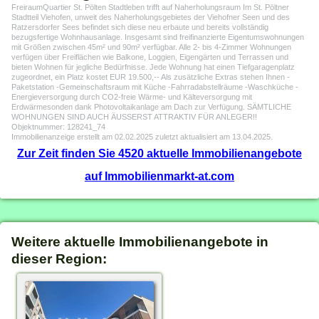
FreiraumQuartier St. Pölten Stadtleben trifft auf Naherholungsraum Im St. Pöltner
Stadtteil Viehofen, unweit des Naherholungsgebietes der Viehofner Seen und des
Ratzersdorfer Sees befindet sich diese neu erbaute und bereits vollständig
bezugsfertige Wohnhausanlage. Insgesamt sind freifinanzierte Eigentumswohnungen
mit Größen zwischen 45m² und 90m² verfügbar. Alle 2- bis 4-Zimmer Wohnungen
verfügen über Freiflächen wie Balkone, Loggien, Eigengärten und Terrassen und
bieten Wohnen für jegliche Bedürfnisse. Jede Wohnung hat einen Tiefgaragenplatz
zugeordnet, ein Platz kostet EUR 19.500,-- Als zusätzliche Extras stehen Ihnen -
Paketstation -Gemeinschaftsraum mit Küche -Fahrradabstellräume -Waschküche -
Energieversorgung durch CO2-freie Wärme- und Kälteversorgung mit
Erdwärmesonden dank Photovoltaikanlage am Dach zur Verfügung. SÄMTLICHE
WOHNUNGEN SIND AUCH ÄUSSERST ATTRAKTIV FÜR ANLEGER!!
Objektnummer: 128241_74
Immobilienanzeige erstellt am 02.02.2025 zuletzt aktualisiert am 13.04.2025.
Zur Zeit finden Sie 4520 aktuelle Immobilienangebote
auf Immobilienmarkt-at.com
Weitere aktuelle Immobilienangebote in
dieser Region: