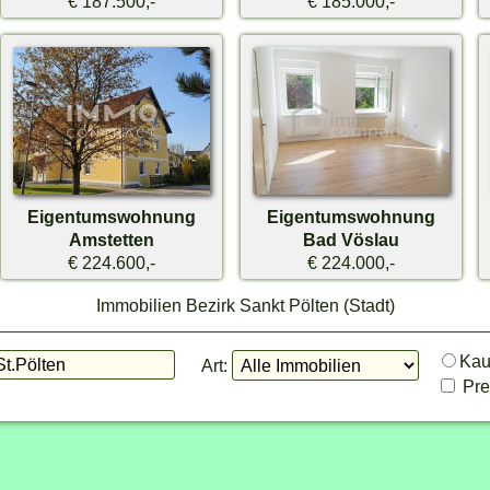
€ 187.500,-
€ 185.000,-
Eigentumswohnung
Eigentumswohnung
Amstetten
Bad Vöslau
€ 224.600,-
€ 224.000,-
Immobilien Bezirk Sankt Pölten (Stadt)
Ka
Art:
Prei