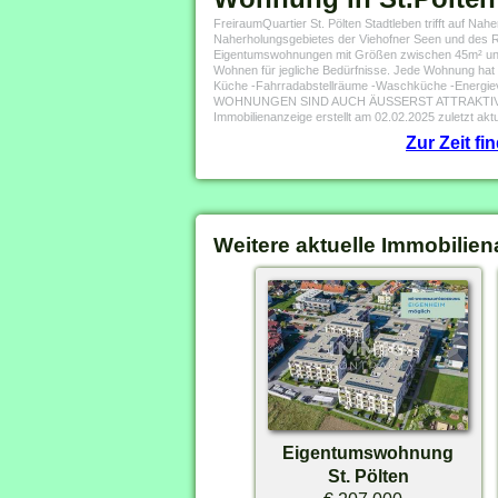
FreiraumQuartier St. Pölten Stadtleben trifft auf Nahe
Naherholungsgebietes der Viehofner Seen und des Rat
Eigentumswohnungen mit Größen zwischen 45m² und 9
Wohnen für jegliche Bedürfnisse. Jede Wohnung hat e
Küche -Fahrradabstellräume -Waschküche -Energie
WOHNUNGEN SIND AUCH ÄUSSERST ATTRAKTIV F
Immobilienanzeige erstellt am 02.02.2025 zuletzt aktu
Zur Zeit f
Weitere aktuelle Immobilien
Eigentumswohnung
St. Pölten