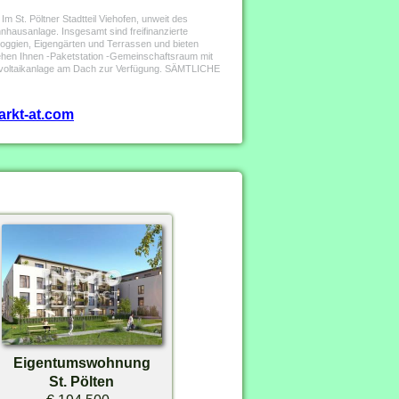
Im St. Pöltner Stadtteil Viehofen, unweit des
nhausanlage. Insgesamt sind freifinanzierte
oggien, Eigengärten und Terrassen und bieten
tehen Ihnen -Paketstation -Gemeinschaftsraum mit
voltaikanlage am Dach zur Verfügung. SÄMTLICHE
arkt-at.com
Eigentumswohnung
St. Pölten