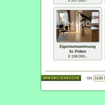
€ 207.000,-
Eigentumswohnung
St. Pölten
€ 199.000,-
Ort: