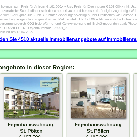
rholungsraum Preis für Anleger € 162.300,- + Ust. Preis für Eigennutzer € 182.000,- inkl. Ust. 
zersdorfer Sees befindet sich diese neu erbaute und bereits vollständig bezugsfertige Woh
0m² verfügbar. Alle 2- bis 4-Zimmer Wohnungen verfügen über Freiflächen wie Balkone, L
inen Tiefgaragenplatz zugeordnet, ein Platz kostet EUR 19.500,-- Als zusätzliche Extras s
versorgung durch CO2-freie Wärme- und Kälteversorgung mit Erdwärmesonden dank Photo
ÜR ANLEGER!! Objektnummer: 128994_29
alisiert am 13.04.2025.
inden Sie 4510 aktuelle Immobilienangebote auf Immobilienm
angebote in dieser Region:
Eigentumswohnung
Eigentumswohnung
St. Pölten
St. Pölten