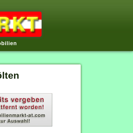
bilien
lten