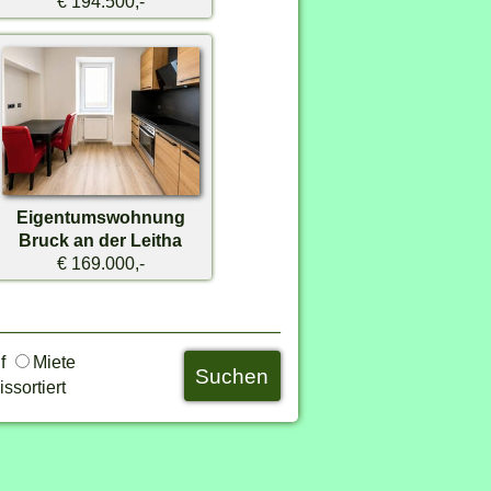
€ 194.500,-
Eigentumswohnung
Bruck an der Leitha
€ 169.000,-
uf
Miete
ssortiert