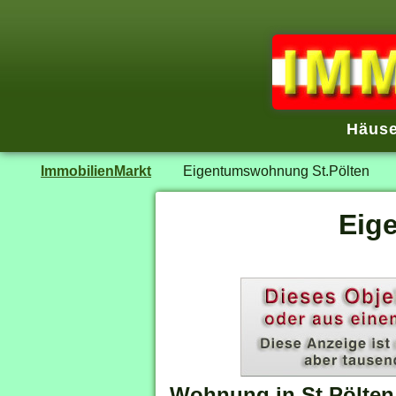
Häuse
ImmobilienMarkt
Eigentumswohnung St.Pölten
Eig
Wohnung in St.Pölten