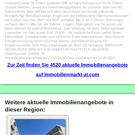
FreiraumQuartier St. Pölten Stadtleben trifft auf Naherholungsraum Im St. Pöltner
Stadtteil Viehofen, unweit des Naherholungsgebietes der Viehofner Seen und des
Ratzersdorfer Sees befindet sich diese neu erbaute und bereits vollständig
bezugsfertige Wohnhausanlage. Insgesamt sind freifinanzierte Eigentumswohnungen
mit Größen zwischen 45m² und 90m² verfügbar. Alle 2- bis 4-Zimmer Wohnungen
verfügen über Freiflächen wie Balkone, Loggien, Eigengärten und Terrassen und
bieten Wohnen für jegliche Bedürfnisse. Jede Wohnung hat einen Tiefgaragenplatz
zugeordnet, ein Platz kostet EUR 16.500,-- Als zusätzliche Extras stehen Ihnen -
Paketstation -Gemeinschaftsraum mit Küche -Fahrradabstellräume -Waschküche -
Energieversorgung durch CO2-freie Wärme- und Kälteversorgung mit
Erdwärmesonden dank Photovoltaikanlage am Dach zur Verfügung. SÄMTLICHE
WOHNUNGEN SIND AUCH ÄUSSERST ATTRAKTIV FÜR ANLEGER!!
Objektnummer: 128994_39
Immobilienanzeige erstellt am 02.02.2025 zuletzt aktualisiert am 24.09.2025.
Zur Zeit finden Sie 4520 aktuelle Immobilienangebote
auf Immobilienmarkt-at.com
Weitere aktuelle Immobilienangebote in
dieser Region: