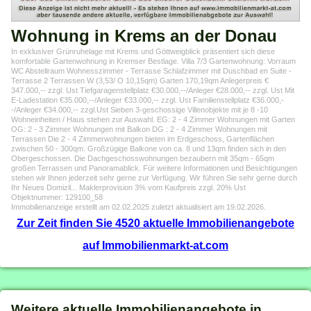
Wohnung in Krems an der Donau
In exklusiver Grünruhelage mit Krems und Göttweigblick präsentiert sich diese
komfortable Gartenwohnung in Kremser Bestlage. Villa 7/3 Gartenwohnung: Vorraum
WC Abstellraum Wohnesszimmer - Terrasse Schlafzimmer mit Duschbad en Suite -
Terrasse 2 Terrassen W (3,53/ O 10,15qm) Garten 170,19qm Anlegerpreis €
347.000,-- zzgl. Ust Tiefgaragenstellplatz €30.000,--/Anleger €28.000,-- zzgl. Ust Mit
E-Ladestation €35.000,--/Anleger €33.000,-- zzgl. Ust Familienstellplatz €36.000,-
-/Anleger €34.000,-- zzgl.Ust Sieben 3-geschossige Villenobjekte mit je 8 -10
Wohneinheiten / Haus stehen zur Auswahl. EG: 2 - 4 Zimmer Wohnungen mit Garten
OG: 2 - 3 Zimmer Wohnungen mit Balkon DG : 2 - 4 Zimmer Wohnungen mit
Terrassen Die 2 - 4 Zimmerwohnungen bieten im Erdgeschoss, Gartenflächen
zwischen 50 - 300qm. Großzügige Balkone von ca. 8 und 13qm finden sich in den
Obergeschossen. Die Dachgeschosswohnungen bezaubern mit 35qm - 65qm
großen Terrassen und Panoramablick. Für weitere Informationen und Besichtigungen
stehen wir Ihnen jederzeit sehr gerne zur Verfügung. Wir führen Sie sehr gerne durch
Ihr Neues Domizil... Maklerprovision 3% vom Kaufpreis zzgl. 20% Ust
Objektnummer: 129100_58
Immobilienanzeige erstellt am 02.02.2025 zuletzt aktualisiert am 19.02.2026.
Zur Zeit finden Sie 4520 aktuelle Immobilienangebote
auf Immobilienmarkt-at.com
Weitere aktuelle Immobilienangebote in