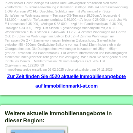
In exklusiver Grünruhelage mit Krems und Göttweigblick präsentiert sich diese
komfortable 3Zi-Terrassenwohnung in Kremser Bestlage. Villa 7/4 Terrassenwohnung
1.OG Vorraum WC Flur Duschbad Schlafzimmer mit Wannenbad en Suite
Schlafzimmer Wohnesszimmer - Terrasse OS-Terrasse 18,33qm Anlegerpreis €
312.000,-- zzgl.Ust Tiefgaragenstellplatz € 30.000,--/Anleger € 28.000,-- zzgl. Ust Mit
E-Ladestation € 35.000,--/Anleger € 33.000,-- zzgl. Ust Familienstellplatz € 36.000,-
-/Anleger € 34.000,-- zzgl. Ust Sieben 3-geschossige Villenobjekte mit je 8 -10
Wohneinheiten / Haus stehen zur Auswahl. EG: 2 - 4 Zimmer Wohnungen mit Garten
OG: 2 - 3 Zimmer Wohnungen mit Balkon DG : 2 - 4 Zimmer Wohnungen mit
Terrassen Die 2 - 4 Zimmerwohnungen bieten im Erdgeschoss, Gartenflächen
zwischen 50 - 300qm. Großzügige Balkone von ca. 8 und 13qm finden sich in den
Obergeschossen. Die Dachgeschosswohnungen bezaubern mit 35qm - 65qm
großen Terrassen und Panoramablick. Für weitere Informationen und Besichtigungen
stehen wir Ihnen jederzeit sehr gerne zur Verfügung. Wir führen Sie sehr gerne durch
Ihr Neues Domizil... Maklerprovision 3% vom Kaufpreis zzgl. 20% Ust
Objektnummer: 129100_59
Immobilienanzeige erstellt am 02.02.2025 zuletzt aktualisiert am 07.11.2025.
Zur Zeit finden Sie 4520 aktuelle Immobilienangebote
auf Immobilienmarkt-at.com
Weitere aktuelle Immobilienangebote in
dieser Region: