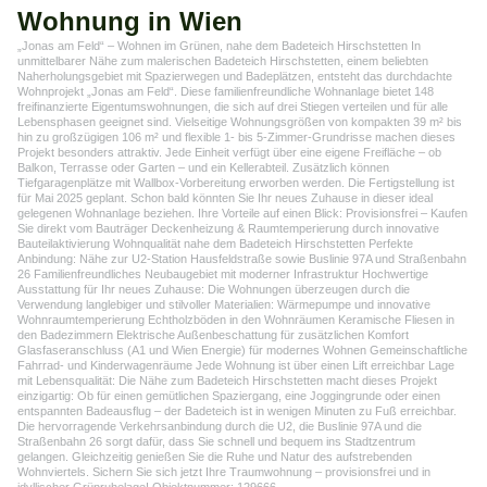
Wohnung in Wien
„Jonas am Feld“ – Wohnen im Grünen, nahe dem Badeteich Hirschstetten In
unmittelbarer Nähe zum malerischen Badeteich Hirschstetten, einem beliebten
Naherholungsgebiet mit Spazierwegen und Badeplätzen, entsteht das durchdachte
Wohnprojekt „Jonas am Feld“. Diese familienfreundliche Wohnanlage bietet 148
freifinanzierte Eigentumswohnungen, die sich auf drei Stiegen verteilen und für alle
Lebensphasen geeignet sind. Vielseitige Wohnungsgrößen von kompakten 39 m² bis
hin zu großzügigen 106 m² und flexible 1- bis 5-Zimmer-Grundrisse machen dieses
Projekt besonders attraktiv. Jede Einheit verfügt über eine eigene Freifläche – ob
Balkon, Terrasse oder Garten – und ein Kellerabteil. Zusätzlich können
Tiefgaragenplätze mit Wallbox-Vorbereitung erworben werden. Die Fertigstellung ist
für Mai 2025 geplant. Schon bald könnten Sie Ihr neues Zuhause in dieser ideal
gelegenen Wohnanlage beziehen. Ihre Vorteile auf einen Blick: Provisionsfrei – Kaufen
Sie direkt vom Bauträger Deckenheizung & Raumtemperierung durch innovative
Bauteilaktivierung Wohnqualität nahe dem Badeteich Hirschstetten Perfekte
Anbindung: Nähe zur U2-Station Hausfeldstraße sowie Buslinie 97A und Straßenbahn
26 Familienfreundliches Neubaugebiet mit moderner Infrastruktur Hochwertige
Ausstattung für Ihr neues Zuhause: Die Wohnungen überzeugen durch die
Verwendung langlebiger und stilvoller Materialien: Wärmepumpe und innovative
Wohnraumtemperierung Echtholzböden in den Wohnräumen Keramische Fliesen in
den Badezimmern Elektrische Außenbeschattung für zusätzlichen Komfort
Glasfaseranschluss (A1 und Wien Energie) für modernes Wohnen Gemeinschaftliche
Fahrrad- und Kinderwagenräume Jede Wohnung ist über einen Lift erreichbar Lage
mit Lebensqualität: Die Nähe zum Badeteich Hirschstetten macht dieses Projekt
einzigartig: Ob für einen gemütlichen Spaziergang, eine Joggingrunde oder einen
entspannten Badeausflug – der Badeteich ist in wenigen Minuten zu Fuß erreichbar.
Die hervorragende Verkehrsanbindung durch die U2, die Buslinie 97A und die
Straßenbahn 26 sorgt dafür, dass Sie schnell und bequem ins Stadtzentrum
gelangen. Gleichzeitig genießen Sie die Ruhe und Natur des aufstrebenden
Wohnviertels. Sichern Sie sich jetzt Ihre Traumwohnung – provisionsfrei und in