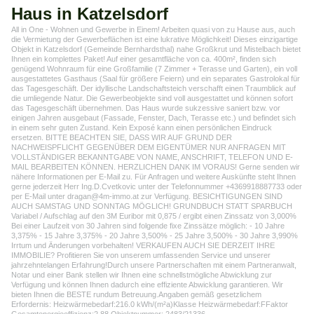
Haus in Katzelsdorf
All in One - Wohnen und Gewerbe in Einem! Arbeiten quasi von zu Hause aus, auch
die Vermietung der Gewerbeflächen ist eine lukrative Möglichkeit! Dieses einzigartige
Objekt in Katzelsdorf (Gemeinde Bernhardsthal) nahe Großkrut und Mistelbach bietet
Ihnen ein komplettes Paket! Auf einer gesamtfläche von ca. 400m², finden sich
genügend Wohnraum für eine Großfamilie (7 Zimmer + Terasse und Garten), ein voll
ausgestattetes Gasthaus (Saal für größere Feiern) und ein separates Gastrolokal für
das Tagesgeschäft. Der idyllische Landschaftsteich verschafft einen Traumblick auf
die umliegende Natur. Die Gewerbeobjekte sind voll ausgestattet und können sofort
das Tagesgeschäft übernehmen. Das Haus wurde sukzessive saniert bzw. vor
einigen Jahren ausgebaut (Fassade, Fenster, Dach, Terasse etc.) und befindet sich
in einem sehr guten Zustand. Kein Exposé kann einen persönlichen Eindruck
ersetzen. BITTE BEACHTEN SIE, DASS WIR AUF GRUND DER
NACHWEISPFLICHT GEGENÜBER DEM EIGENTÜMER NUR ANFRAGEN MIT
VOLLSTÄNDIGER BEKANNTGABE VON NAME, ANSCHRIFT, TELEFON UND E-
MAIL BEARBEITEN KÖNNEN. HERZLICHEN DANK IM VORAUS! Gerne senden wir
nähere Informationen per E-Mail zu. Für Anfragen und weitere Auskünfte steht Ihnen
gerne jederzeit Herr Ing.D.Cvetkovic unter der Telefonnummer +4369918887733 oder
per E-Mail unter dragan@4m-immo.at zur Verfügung. BESICHTIGUNGEN SIND
AUCH SAMSTAG UND SONNTAG MÖGLICH! GRUNDBUCH STATT SPARBUCH
Variabel / Aufschlag auf den 3M Euribor mit 0,875 / ergibt einen Zinssatz von 3,000%
Bei einer Laufzeit von 30 Jahren sind folgende fixe Zinssätze möglich: - 10 Jahre
3,375% - 15 Jahre 3,375% - 20 Jahre 3,500% - 25 Jahre 3,500% - 30 Jahre 3,990%
Irrtum und Änderungen vorbehalten! VERKAUFEN AUCH SIE DERZEIT IHRE
IMMOBILIE? Profitieren Sie von unserem umfassenden Service und unserer
jahrzehntelangen Erfahrung!Durch unsere Partnerschaften mit einem Partneranwalt,
Notar und einer Bank stellen wir Ihnen eine schnellstmögliche Abwicklung zur
Verfügung und können Ihnen dadurch eine effiziente Abwicklung garantieren. Wir
bieten Ihnen die BESTE rundum Betreuung.Angaben gemäß gesetzlichem
Erfordernis: Heizwärmebedarf:216.0 kWh/(m²a)Klasse Heizwärmebedarf:FFaktor