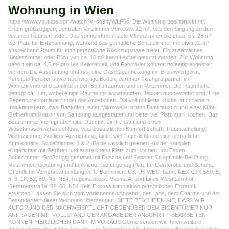
Wohnung in Wien
https://www.youtube.com/watch?v=cq94yWLF5cI Die Wohnung beeindruckt mit
einem großzügigen, zentralen Vorzimmer von etwa 12 m², das den Eingang zu den
weiteren Räumen bildet. Das sonnendurchflutete Wohnzimmer bietet auf ca. 28 m²
viel Platz für Entspannung, während das gemütliche Schlafzimmer mit etwa 22 m²
ausreichend Raum für eine persönliche Rückzugsoase bietet. Ein zusätzliches
Kinderzimmer oder Büro von ca. 10 m² kann flexibel genutzt werden. Zur Wohnung
gehört ein ca. 4,5 m² großes Kellerabteil, und Fahrräder können hofseitig abgestellt
werden. Die Ausstattung umfasst eine Gasetagenheizung mit Brennwertgerät,
Kunststofffenster sowie hochwertige Böden, darunter Fischgrätparkett im
Wohnzimmer und Laminat in den Schlafräumen und im Vorzimmer. Die Raumhöhe
beträgt ca. 3 m, wobei einige Räume mit abgehängten Decken ausgestattet sind. Eine
Gegensprechanlage rundet das Angebot ab. Die vollmöblierte Küche ist mit einem
Induktionsherd, zwei Backöfen, einer Mikrowelle, einem Dunstabzug und einer Kühl-
Gefrierkombination von Samsung ausgestattet und bietet viel Platz zum Kochen. Das
Badezimmer verfügt über eine Dusche, ein Fenster und einen
Waschmaschinenanschluss, was zusätzlichen Komfort schafft. Raumaufteilung:
Wohnzimmer: Südliche Ausrichtung, bietet viel Tageslicht und eine gemütliche
Atmosphäre. Schlafzimmer 1 & 2: Beide westlich gelegen Küche: Komplett
eingerichtet mit Geräten und ausreichend Platz zum Kochen und Essen.
Badezimmer: Großzügig gestaltet mit Dusche und Fenster für optimale Belüftung.
Vorzimmer: Geräumig und funktional, bietet genug Platz für Garderobe und Schuhe.
Öffentliche Verkehrsanbindungen: U-Bahnlinien: U3, U6 WESTbahn: REX CJX S50, 5,
6, 9, 18, 52, 60, N6, N54, Regionalbusse Vienna Airport Lines Westbahnhof:
Gerstnerstraße: 52, 60, N54 Kein Exposé kann einen persönlichen Eindruck
ersetzen! Lassen Sie sich vom vorliegenden Angebot, der Lage, dem Charme und der
Besonderheit dieser Wohnung überzeugen. BITTE BEACHTEN SIE, DASS WIR
AUFGRUND DER NACHWEISPFLICHT GEGENÜBER DEM EIGENTÜMER NUR
ANFRAGEN MIT VOLLSTÄNDIGER ANGABE DER ANSCHRIFT BEARBEITEN
KÖNNEN. HERZLICHEN DANK IM VORAUS Gerne senden wir Ihnen weitere