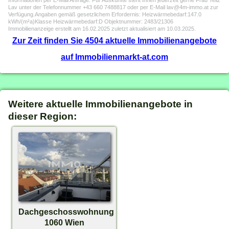
Informationen per E-Mail Anfrage. Für Auskünfte steht Ihnen jederzeit gerne Frau Yeliz
Lav unter der Telefonnummer +43 660 7488817 oder per E-Mail lav@4m-immo.at zur
Verfügung.Angaben gemäß gesetzlichem Erfordernis: Heizwärmebedarf:147.0
kWh/(m²a)Klasse Heizwärmebedarf:D Objektnummer: 2483/21306
Immobilienanzeige erstellt am 16.02.2025 zuletzt aktualisiert am 10.03.2025.
Zur Zeit finden Sie 4504 aktuelle Immobilienangebote
auf Immobilienmarkt-at.com
Weitere aktuelle Immobilienangebote in
dieser Region:
Dachgeschosswohnung
1060 Wien