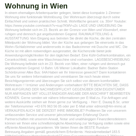
Wohnung in Wien
In einem ehemaligen Arbeiterquartier gelegen, bietet diese kompakte 1-Zimmer-
Wohnung eine funktionale Wohnlösung. Der Wohnraum überzeugt durch seine
Einfachheit und seinen praktischen Schnitt. Wohnfläche gesamt: ca. 30m² Youtube:
https://www.youtube.com/watch?v=sup7KWV-u2c LAGE UND UMGEBUNG Die
Wohnung befindet sich im 23. Bezirk an der Grenze von Wien und Vösendorf, einer
ruhigen und dennoch gut angebundenen Gegend. RAUMAUFTEILUNG &
AUSSTATTUNG Vom Eingang aus betreten Sie direkt die Küche, die den zentralen
Mittelpunkt der Wohnung bildet. Von der Küche aus gelangen Sie einerseits in das
Wohn-/Schlafzimmer und andererseits in das Badezimmer mit Dusche und WC. Die
Küche ist mit allem notwendigen ausgestattet, die Küchenzeile bietet jede
Anwendungsmöglichkeiten für den täglichen Bedarf. Eine Kühl-Gefrierkombination, ein
Cerankochfeld, sowie eine Waschmaschine sind vorhanden. LAGEBESCHREIBUNG
Die Wohnung befindet sich im 23. Bezirk von Wien, einer ruhigen und dennoch gut
angebundenen Gegend. U-Bahn: U6 Wiener Lokalbahn: Badner Bahn-Station
Schönbrunner Allee Bus: 64A Haben wir Ihr Interesse geweckt? Dann kontaktieren
Sie uns für weitere Informationen und vereinbaren Sie noch heute einen
Besichtigungstermin und überzeugen Sie sich selbst von diesem komfortablen
Wohntraum ! ! Irrtümer und Änderungen vorbehalten! BITTE BEACHTEN SIE, DASS
WIR AUFGRUND DER NACHWEISPFLICHT GEGENÜBER DEM EIGENTÜMER
NUR ANFRAGEN MIT VOLLSTÄNDIGER ANGABE DER ANSCHRIFT BEARBEITEN
KÖNNEN. Gerne senden wir nähere Informationen per E-Mail zu. Für Anfragen und
weitere Auskünfte stehen wir Ihnen gerne zur Verfügung. - Herr E. Dautaj B.Sc. unter
der Telefonnummer +43 676 963 56 05 oder per E-Mail unter edmont@4m-immo.at
VERKAUFEN AUCH SIE DERZEIT IHRE IMMOBILIE? Profitieren Sie von unserem
umfassenden Service und unserer jahrzehntelangen Erfahrung! Durch
Partnerschaften mit unserem Anwalt, Notar und unabhängigen Finanzdienstleistern
können wir Ihnen eine schnellstmögliche Abwicklung zur Verfügung stellen sowie eine
effiziente Abwicklung garantieren. Wir bieten Ihnen die BESTE Rundum-
Betreuung.Angaben gemäß gesetzlichem Erfordernis: Heizwärmebedarf:183.5