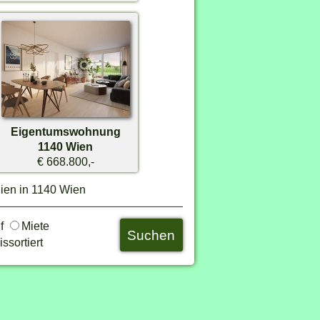
Eigentumswohnung
1140 Wien
€ 668.800,-
ien in 1140 Wien
uf
Miete
ssortiert