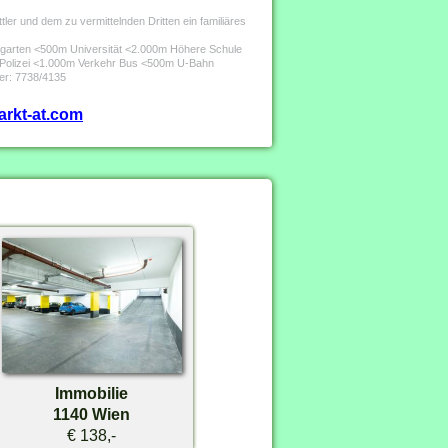
er und dem zu vermittelnden Dritten ein familiäres
rgarten <500m Universität <2.000m Höhere Schule
olizei <1.000m Verkehr Bus <500m U-Bahn
er: 7738/4135
arkt-at.com
Immobilie
1140 Wien
€ 138,-