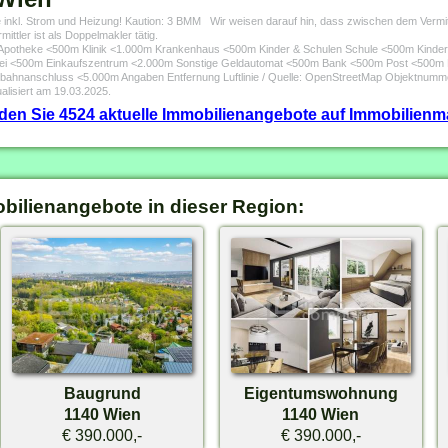
 inkl. Strom und Heizung! Kaution: 3 BMM Wir weisen darauf hin, dass zwischen dem Vermittl
ittler ist als Doppelmakler tätig.
0m Apotheke <500m Klinik <1.000m Krankenhaus <500m Kinder & Schulen Schule <500m Kinde
i <500m Einkaufszentrum <2.000m Sonstige Geldautomat <500m Bank <500m Post <500m P
ahnanschluss <5.000m Angaben Entfernung Luftlinie / Quelle: OpenStreetMap Objektnumm
alisiert am 19.03.2025.
inden Sie 4524 aktuelle Immobilienangebote auf Immobilienm
obilienangebote in dieser Region:
Baugrund
Eigentumswohnung
1140 Wien
1140 Wien
€ 390.000,-
€ 390.000,-