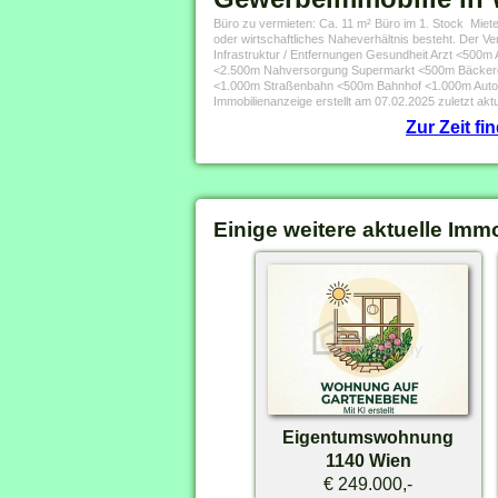
Büro zu vermieten: Ca. 11 m² Büro im 1. Stock Miete
oder wirtschaftliches Naheverhältnis besteht. Der Verm
Infrastruktur / Entfernungen Gesundheit Arzt <50
<2.500m Nahversorgung Supermarkt <500m Bäckere
<1.000m Straßenbahn <500m Bahnhof <1.000m Autob
Immobilienanzeige erstellt am 07.02.2025 zuletzt aktu
Zur Zeit f
Einige weitere aktuelle Imm
Eigentumswohnung
1140 Wien
€ 249.000,-