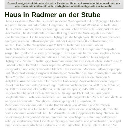
Haus in Radmer an der Stube
Dieses exklusive Wohnhaus vereint moderne Wohnqualität mit großzügigen Flächen
in einer ruhigen und naturnahen Umgebung. Auf ca. 280 m² Wohnfläche bietet das
Haus 7 helle Zimmer, zwei hochwertige Einbauküchen sowie edle Fertigparkett- und
Steinböden. Die durchdachte Raumaufteilung erlaubt die Nutzung als Ein- oder
Zweifamilienhaus. Ein besonderes Highlight ist die Möglichkeit, flexibel zwischen der
energieeffizienten Luftwärmepumpe und der klassischen Öl-Zentralheizung zu
wählen. Das große Grundstück mit 2.163 m² bietet viel Freiraum, ob für
Gartenliebhaber oder für die Freizeitgestaltung. Mehrere Garagen und Stellplätze
sorgen für Komfort. Die zwei großzügigen Terrassen mit herrlichem Bergblick laden
zum Verweilen ein und machen dieses Haus zu einem wahren Rückzugsort.
Highlights: 7 Zimmer: Großzügige Raumaufteilung für Ihre individuellen Bedürfnisse 2
Einbauküchen: Perfekt für zwei separate Wohneinheiten Hochwertige Böden:
Fertigparkett und edle Steinböden Flexible Heizsysteme: Moderne Luftwärmepumpe
und Öl-Zentralheizung Bergblick & Ruhelage: Genießen Sie Ihre Privatsphäre und die
Natur 2 große Terrassen: Ideal für gemütliche Stunden im Freien Garagen &
Stellplätze: Ausreichend Platz für mehrere Fahrzeuge Zwei Wohneinheiten möglich:
Perfekt für Familien oder Vermietung Eckdaten: Wohnfläche: ca. 280 m² Nutzfläche:
ca. 420 m² Grundstücksgröße: ca. 2.163 m² Kaufpreis: € 450.000,-- Lage: Die
Liegenschaft befindet sich in absoluter Ruhelage mit Blick auf die umliegende
Berglandschaft. Trotzdem erreichen Sie Einkaufsmöglichkeiten, Schulen und Ärzte in
wenigen Fahrminuten. Sonstiges: Perfekt geeignet für Familien, als
Mehrgenerationenhaus oder für die Kombination von Wohnen und Vermieten.
Kontaktieren Sie uns für weitere Informationen oder einen Besichtigungstermin! Ihr
neues Zuhause wartet auf Sie. Der Vermittler ist als Doppelmakler tätig. Nutzen Sie
die einmalige Gelegenheit, diese Immobilie zu besichtigen – sehen und erleben ist
sehr viel eindrucksvoller! Eine Besichtigung ist kostenfrei und unverbindlich, und gibt
Ihnen einen unverfälschten Eindruck von der Immobilie. Gerne unterstütze ich Sie