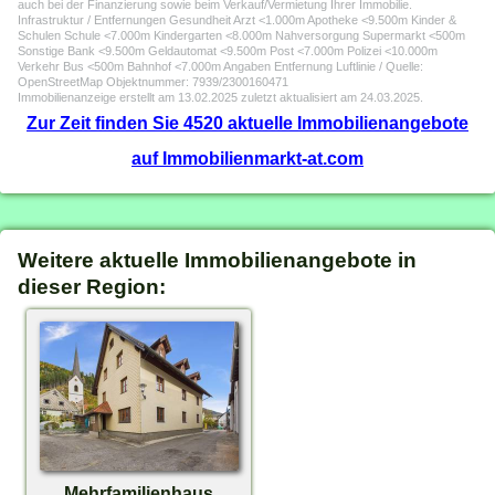
auch bei der Finanzierung sowie beim Verkauf/Vermietung Ihrer Immobilie.
Infrastruktur / Entfernungen Gesundheit Arzt <1.000m Apotheke <9.500m Kinder &
Schulen Schule <7.000m Kindergarten <8.000m Nahversorgung Supermarkt <500m
Sonstige Bank <9.500m Geldautomat <9.500m Post <7.000m Polizei <10.000m
Verkehr Bus <500m Bahnhof <7.000m Angaben Entfernung Luftlinie / Quelle:
OpenStreetMap Objektnummer: 7939/2300160471
Immobilienanzeige erstellt am 13.02.2025 zuletzt aktualisiert am 24.03.2025.
Zur Zeit finden Sie 4520 aktuelle Immobilienangebote
auf Immobilienmarkt-at.com
Weitere aktuelle Immobilienangebote in
dieser Region:
Mehrfamilienhaus