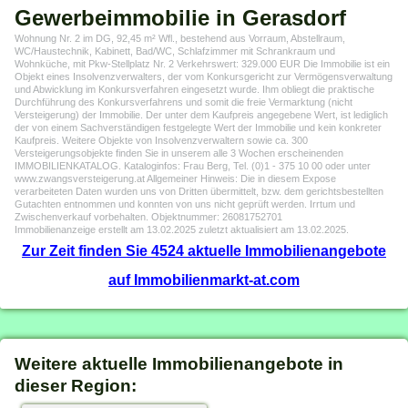
Gewerbeimmobilie in Gerasdorf
Wohnung Nr. 2 im DG, 92,45 m² Wfl., bestehend aus Vorraum, Abstellraum,
WC/Haustechnik, Kabinett, Bad/WC, Schlafzimmer mit Schrankraum und
Wohnküche, mit Pkw-Stellplatz Nr. 2 Verkehrswert: 329.000 EUR Die Immobilie ist ein
Objekt eines Insolvenzverwalters, der vom Konkursgericht zur Vermögensverwaltung
und Abwicklung im Konkursverfahren eingesetzt wurde. Ihm obliegt die praktische
Durchführung des Konkursverfahrens und somit die freie Vermarktung (nicht
Versteigerung) der Immobilie. Der unter dem Kaufpreis angegebene Wert, ist lediglich
der von einem Sachverständigen festgelegte Wert der Immobilie und kein konkreter
Kaufpreis. Weitere Objekte von Insolvenzverwaltern sowie ca. 300
Versteigerungsobjekte finden Sie in unserem alle 3 Wochen erscheinenden
IMMOBILIENKATALOG. Kataloginfos: Frau Berg, Tel. (0)1 - 375 10 00 oder unter
www.zwangsversteigerung.at Allgemeiner Hinweis: Die in diesem Expose
verarbeiteten Daten wurden uns von Dritten übermittelt, bzw. dem gerichtsbestellten
Gutachten entnommen und konnten von uns nicht geprüft werden. Irrtum und
Zwischenverkauf vorbehalten. Objektnummer: 26081752701
Immobilienanzeige erstellt am 13.02.2025 zuletzt aktualisiert am 13.02.2025.
Zur Zeit finden Sie 4524 aktuelle Immobilienangebote
auf Immobilienmarkt-at.com
Weitere aktuelle Immobilienangebote in
dieser Region: