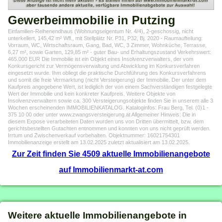
Gewerbeimmobilie in Putzing
Einfamilien-Reihenendhaus (Wohnungseigentum Nr. 4/4), 2-geschossig, nicht
unterkellert, 145,42 m² Wfl., mit Stellplätz Nr. P31, P32, Bj. 2020 - Raumaufteilung:
Vorraum, WC, Wirtschaftsraum, Gang, Bad, WC, 3 Zimmer, Wohnküche, Terrasse,
6,27 m², sowie Garten, 129,85 m² - guter Bau- und Erhaltungszustand Verkehrswert:
465.000 EUR Die Immobilie ist ein Objekt eines Insolvenzverwalters, der vom
Konkursgericht zur Vermögensverwaltung und Abwicklung im Konkursverfahren
eingesetzt wurde. Ihm obliegt die praktische Durchführung des Konkursverfahrens
und somit die freie Vermarktung (nicht Versteigerung) der Immobilie. Der unter dem
Kaufpreis angegebene Wert, ist lediglich der von einem Sachverständigen festgelegte
Wert der Immobilie und kein konkreter Kaufpreis. Weitere Objekte von
Insolvenzverwaltern sowie ca. 300 Versteigerungsobjekte finden Sie in unserem alle 3
Wochen erscheinenden IMMOBILIENKATALOG. Kataloginfos: Frau Berg, Tel. (0)1 -
375 10 00 oder unter www.zwangsversteigerung.at Allgemeiner Hinweis: Die in
diesem Expose verarbeiteten Daten wurden uns von Dritten übermittelt, bzw. dem
gerichtsbestellten Gutachten entnommen und konnten von uns nicht geprüft werden.
Irrtum und Zwischenverkauf vorbehalten. Objektnummer: 16021754301
Immobilienanzeige erstellt am 13.02.2025 zuletzt aktualisiert am 13.02.2025.
Zur Zeit finden Sie 4509 aktuelle Immobilienangebote
auf Immobilienmarkt-at.com
Weitere aktuelle Immobilienangebote in