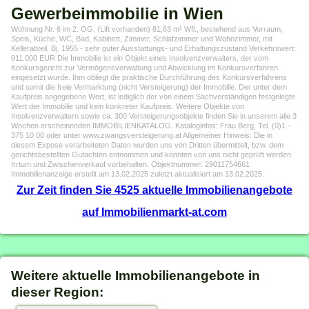
Gewerbeimmobilie in Wien
Wohnung Nr. 6 im 2. OG, (Lift vorhanden) 81,63 m² Wfl., bestehend aus Vorraum,
Speis, Küche, WC, Bad, Kabinett, Zimmer, Schlafzimmer und Wohnzimmer, mit
Kellerabteil, Bj. 1955 - sehr guter Ausstattungs- und Erhaltungszustand Verkehrswert:
911.000 EUR Die Immobilie ist ein Objekt eines Insolvenzverwalters, der vom
Konkursgericht zur Vermögensverwaltung und Abwicklung im Konkursverfahren
eingesetzt wurde. Ihm obliegt die praktische Durchführung des Konkursverfahrens
und somit die freie Vermarktung (nicht Versteigerung) der Immobilie. Der unter dem
Kaufpreis angegebene Wert, ist lediglich der von einem Sachverständigen festgelegte
Wert der Immobilie und kein konkreter Kaufpreis. Weitere Objekte von
Insolvenzverwaltern sowie ca. 300 Versteigerungsobjekte finden Sie in unserem alle 3
Wochen erscheinenden IMMOBILIENKATALOG. Kataloginfos: Frau Berg, Tel. (0)1 -
375 10 00 oder unter www.zwangsversteigerung.at Allgemeiner Hinweis: Die in
diesem Expose verarbeiteten Daten wurden uns von Dritten übermittelt, bzw. dem
gerichtsbestellten Gutachten entnommen und konnten von uns nicht geprüft werden.
Irrtum und Zwischenverkauf vorbehalten. Objektnummer: 29011754661
Immobilienanzeige erstellt am 13.02.2025 zuletzt aktualisiert am 13.02.2025.
Zur Zeit finden Sie 4525 aktuelle Immobilienangebote
auf Immobilienmarkt-at.com
Weitere aktuelle Immobilienangebote in
dieser Region: