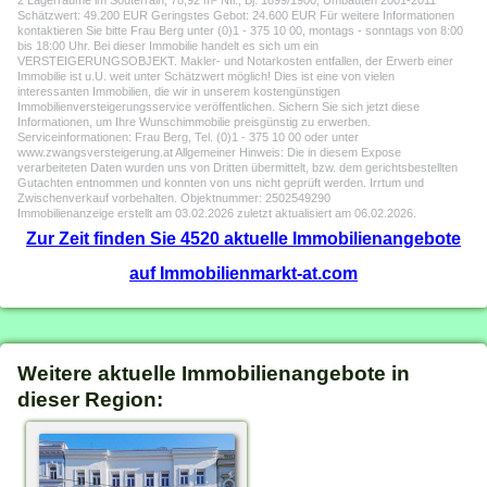
2 Lagerräume im Souterrain, 78,92 m² Nfl., Bj. 1899/1900, Umbauten 2001-2011
Schätzwert: 49.200 EUR Geringstes Gebot: 24.600 EUR Für weitere Informationen
kontaktieren Sie bitte Frau Berg unter (0)1 - 375 10 00, montags - sonntags von 8:00
bis 18:00 Uhr. Bei dieser Immobilie handelt es sich um ein
VERSTEIGERUNGSOBJEKT. Makler- und Notarkosten entfallen, der Erwerb einer
Immobilie ist u.U. weit unter Schätzwert möglich! Dies ist eine von vielen
interessanten Immobilien, die wir in unserem kostengünstigen
Immobilienversteigerungsservice veröffentlichen. Sichern Sie sich jetzt diese
Informationen, um Ihre Wunschimmobilie preisgünstig zu erwerben.
Serviceinformationen: Frau Berg, Tel. (0)1 - 375 10 00 oder unter
www.zwangsversteigerung.at Allgemeiner Hinweis: Die in diesem Expose
verarbeiteten Daten wurden uns von Dritten übermittelt, bzw. dem gerichtsbestellten
Gutachten entnommen und konnten von uns nicht geprüft werden. Irrtum und
Zwischenverkauf vorbehalten. Objektnummer: 2502549290
Immobilienanzeige erstellt am 03.02.2026 zuletzt aktualisiert am 06.02.2026.
Zur Zeit finden Sie 4520 aktuelle Immobilienangebote
auf Immobilienmarkt-at.com
Weitere aktuelle Immobilienangebote in
dieser Region: