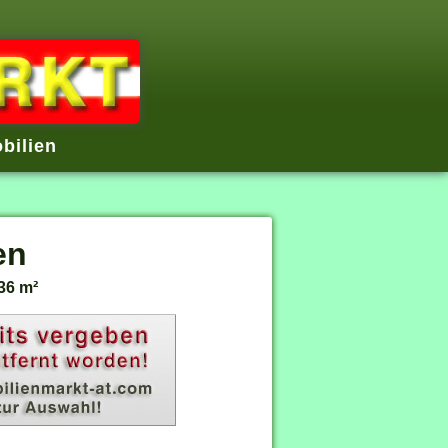
bilien
en
36 m²