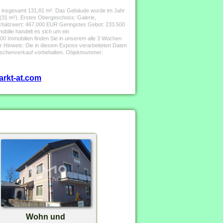
n insgesamt 131,81 m². Das Gebäude wurde im Jahr
 (31 m²). Erstes Obergeschoss: Galerie,
chätzwert: 467.000 EUR Geringstes Gebot: 233.500
obilie handelt es sich um ein
0 Immobilien finden Sie in unserem alle 3 Wochen
Hinweis: Die in diesem Expose verarbeiteten Daten
wischenverkauf vorbehalten. Objektnummer:
arkt-at.com
Wohn und