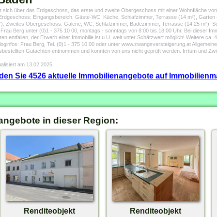
t sich über das Erdgeschoss, das erste und zweite Obergeschoss mit einer Wohnfläche vo
s: Erdgeschoss: Eingangsbereich, Gäste-WC, Küche, Schlafzimmer, Terrasse (14 m²), Garten
). Zweites Obergeschoss: Galerie, WC, Schlafzimmer, Badezimmer, Terrasse (14,25 m²). S
 Frau Berg unter (0)1 - 375 10 00, montags - sonntags von 8:00 bis 18:00 Uhr. Bei dieser Imm
allen, der Erwerb einer Immobilie ist u.U. weit unter Schätzwert möglich! Weitere ca. 40
s: Frau Berg, Tel. (0)1 - 375 10 00 oder unter www.zwangsversteigerung.at Allgemeiner 
htsbestellten Gutachten entnommen und konnten von uns nicht geprüft werden. Irrtum und Z
alisiert am 13.02.2025.
inden Sie 4526 aktuelle Immobilienangebote auf Immobilienm
angebote in dieser Region:
Renditeobjekt
Renditeobjekt