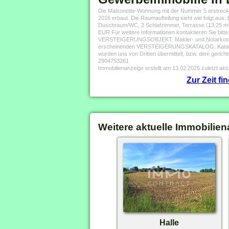
Die Maisonette-Wohnung mit der Nummer 5 erstreck
2016 erbaut. Die Raumaufteilung sieht wie folgt au
Duschraum/WC, 2 Schlafzimmer, Terrasse (13,25 m²
EUR Für weitere Informationen kontaktieren Sie bitte
VERSTEIGERUNGSOBJEKT. Makler- und Notarkosten entf
erscheinenden VERSTEIGERUNGSKATALOG. Kataloginfo
wurden uns von Dritten übermittelt, bzw. dem geric
2904753261
Immobilienanzeige erstellt am 13.02.2025 zuletzt aktu
Zur Zeit f
Weitere aktuelle Immobilien
Halle