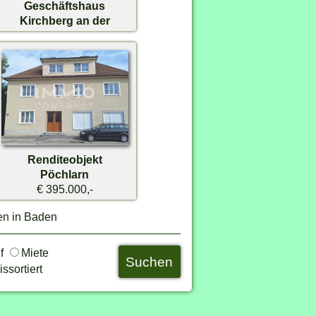
Geschäftshaus
Kirchberg an der
Pielach
€ 269.000,-
Renditeobjekt
Pöchlarn
€ 395.000,-
en in Baden
uf
Miete
ssortiert