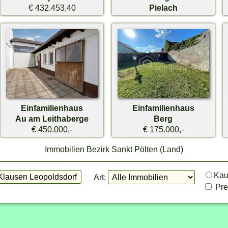
€ 432.453,40
Pielach
€ 269.000,-
Einfamilienhaus
Einfamilienhaus
Au am Leithaberge
Berg
€ 450.000,-
€ 175.000,-
Immobilien Bezirk Sankt Pölten (Land)
Ka
Art:
Prei