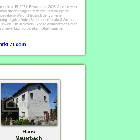
mmbecken, Bj. 1971, Erweiterung 2005 Verkehrswert:
sverfahren eingesetzt wurde. Ihm obliegt die
gegebene Wert, ist lediglich der von einem
erungsobjekte finden Sie in unserem alle 3 Wochen
Hinweis: Die in diesem Expose verarbeiteten Daten
wischenverkauf vorbehalten. Objektnummer:
arkt-at.com
Haus
Mauerbach