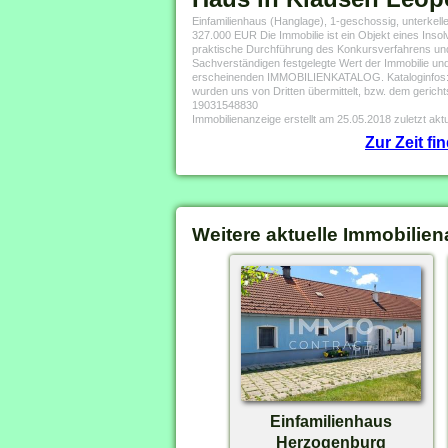
Einfamilienhaus (Hanglage), 1-geschossig, unterkell
327.000 EUR Die Immobilie ist ein Objekt eines Ins
praktische Durchführung des Konkursverfahrens und s
Sachverständigen festgelegte Wert der Immobilie und
erscheinenden IMMOBILIENKATALOG. Kataloginfos: Fr
wurden uns von Dritten übermittelt, bzw. dem geric
19031548830
Immobilienanzeige erstellt am 25.05.2018 zuletzt aktu
Zur Zeit f
Weitere aktuelle Immobilien
Einfamilienhaus
Herzogenburg