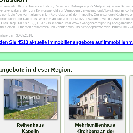
ert, ausgeb. DG, mit Terrasse, Balkon, Zubau und Kellergarage (2 Stellplätze), sowie Schwi
olvenzverwalters, der vom Konkursgericht zur Vermögensverwaltung und Abwicklung im Konkur
omit die freie Vermarktung (nicht Versteigerung) der Immobilie. Der unter dem Kaufpreis an
 kein konkreter Kaufpreis. Weitere Objekte von Insolvenzverwaltern sowie ca. 300 Versteig
au Berg, Tel. 00 43 (0)1 - 375 10 00 oder unter www.zwangsversteigerung.at Allgemeiner 
htsbestellten Gutachten entnommen und konnten von uns nicht geprüft werden. Irrtum und Z
alisiert am 30.05.2018.
inden Sie 4510 aktuelle Immobilienangebote auf Immobilienm
angebote in dieser Region:
Reihenhaus
Mehrfamilienhaus
Kapelln
Kirchberg an der