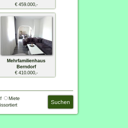
€ 459.000,-
Mehrfamilienhaus
Berndorf
€ 410.000,-
uf
Miete
ssortiert