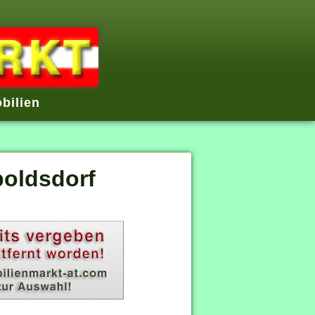
bilien
poldsdorf