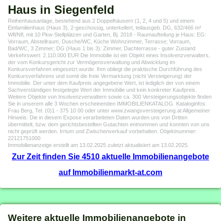
Haus in Siegenfeld
Reihenhausanlage, bestehend aus 2 Doppelhäusern (1, 2, 4 und 5) und einem
Einfamilienhaus (Haus 3), 2-geschossig, unterkellert, teilausgeb. DG, 632/466 m²
Wfl/Nfl, mit 10 Pkw-Stellplätzen und Garten, Bj. 2018 - Raumaufteilung je Haus: EG:
Vorraum, Abstellraum, Dusche/WC, Küche Wohnzimmer, Terrasse; Vorraum,
Bad/WC, 3 Zimmer; DG (Haus 1 bis 3): Zimmer, Dachterrasse - guter Zustand
Verkehrswert: 2.110.000 EUR Die Immobilie ist ein Objekt eines Insolvenzverwalters,
der vom Konkursgericht zur Vermögensverwaltung und Abwicklung im
Konkursverfahren eingesetzt wurde. Ihm obliegt die praktische Durchführung des
Konkursverfahrens und somit die freie Vermarktung (nicht Versteigerung) der
Immobilie. Der unter dem Kaufpreis angegebene Wert, ist lediglich der von einem
Sachverständigen festgelegte Wert der Immobilie und kein konkreter Kaufpreis.
Weitere Objekte von Insolvenzverwaltern sowie ca. 300 Versteigerungsobjekte finden
Sie in unserem alle 3 Wochen erscheinenden IMMOBILIENKATALOG. Kataloginfos:
Frau Berg, Tel. (0)1 - 375 10 00 oder unter www.zwangsversteigerung.at Allgemeiner
Hinweis: Die in diesem Expose verarbeiteten Daten wurden uns von Dritten
übermittelt, bzw. dem gerichtsbestellten Gutachten entnommen und konnten von uns
nicht geprüft werden. Irrtum und Zwischenverkauf vorbehalten. Objektnummer:
22121751000
Immobilienanzeige erstellt am 13.02.2025 zuletzt aktualisiert am 13.02.2025.
Zur Zeit finden Sie 4510 aktuelle Immobilienangebote
auf Immobilienmarkt-at.com
Weitere aktuelle Immobilienangebote in