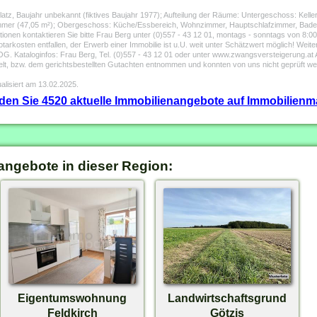
platz, Baujahr unbekannt (fiktives Baujahr 1977); Aufteilung der Räume: Untergeschoss: Kel
immer (47,05 m²); Obergeschoss: Küche/Essbereich, Wohnzimmer, Hauptschlafzimmer, Bad
nen kontaktieren Sie bitte Frau Berg unter (0)557 - 43 12 01, montags - sonntags von 8:00 b
en entfallen, der Erwerb einer Immobilie ist u.U. weit unter Schätzwert möglich! Weitere 
loginfos: Frau Berg, Tel. (0)557 - 43 12 01 oder unter www.zwangsversteigerung.at Al
telt, bzw. dem gerichtsbestellten Gutachten entnommen und konnten von uns nicht geprüft w
alisiert am 13.02.2025.
inden Sie 4520 aktuelle Immobilienangebote auf Immobilienm
angebote in dieser Region:
Eigentumswohnung
Landwirtschaftsgrund
Feldkirch
Götzis