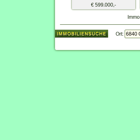
€ 599.000,-
Immob
Ort: