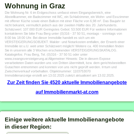
Wohnung in Graz
Die Wohnung Nr. 6 im Erdgeschoss umfasst einen Eingangsbereich, eine
Abstellkammer, ein Badezimmer mit WC, ein Schlafzimmer, ein Wohn- und Esszimmer
mit offener Küche sowie einen Balkon mit einer Fläche von 6,98 m². Das Baujahr ist
nicht bekannt, vermutlich jedoch aus der zweiten Hälfte des 20. Jahrhunderts.
Schätzwert: 107.000 EUR Geringstes Gebot: 53.500 EUR Für weitere Informationen
kontaktieren Sie bitte Frau Berg unter (0)316 - 37 50 51, montags - sonntags von
8:00 bis 18:00 Uhr. Bei dieser Immobilie handelt es sich um ein
VERSTEIGERUNGSOBJEKT. Makler- und Notarkosten entfallen, der Erwerb einer
Immobilie ist u.U. weit unter Schätzwert möglich! Weitere ca. 400 Immobilien finden
Sie in unserem alle 3 Wochen erscheinenden VERSTEIGERUNGSKATALOG.
Kataloginfos: Frau Berg, Tel. (0)316 - 37 50 51 oder unter
www.zwangsversteigerung.at Allgemeiner Hinweis: Die in diesem Expose
verarbeiteten Daten wurden uns von Dritten übermittelt, bzw. dem gerichtsbestellten
Gutachten entnommen und konnten von uns nicht geprüft werden. Irrtum und
Zwischenverkauf vorbehalten. Objektnummer: 1103753070
Immobilienanzeige erstellt am 13.02.2025 zuletzt aktualisiert am 13.02.2025.
Zur Zeit finden Sie 4520 aktuelle Immobilienangebote
auf Immobilienmarkt-at.com
Einige weitere aktuelle Immobilienangebote
in dieser Region: