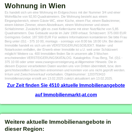
Wohnung in Wien
Es handelt sich um eine Wohnung im Erdgeschoss mit der Nummer 3/4 und einer
Wohnfläche von 92,93 Quadratmetern. Die Wohnung besteht aus einem
Eingangsbereich, einem Gäste-WC, einer Küche, einem Flur, einem Badezimmer,
einem kleinen Zimmer, einem Abstellraum, einem Wohnzimmer und einem
Schlafzimmer. Zusätzlich gibt es zwei Kellerräume mit einer Nutzfläche von 5,85
Quadratmetern. Das Gebäude wurde im Jahr 1909 erbaut. Schätzwert: 375.000 EUR
Geringstes Gebot: 187.500 EUR Für weitere Informationen kontaktieren Sie bitte Frau
Berg unter (0)1 - 375 10 00, montags - sonntags von 8:00 bis 18:00 Uhr. Bei dieser
Immobilie handelt es sich um ein VERSTEIGERUNGSOBJEKT. Makler- und
Notarkosten entfallen, der Erwerb einer Immobilie ist u.U. weit unter Schätzwert
möglich! Weitere ca. 400 Immobilien finden Sie in unserem alle 3 Wochen
erscheinenden VERSTEIGERUNGSKATALOG. Kataloginfos: Frau Berg, Tel. (0)1 -
375 10 00 oder unter www.zwangsversteigerung.at Allgemeiner Hinweis: Die in
diesem Expose verarbeiteten Daten wurden uns von Dritten übermittelt, bzw. dem
gerichtsbestellten Gutachten entnommen und konnten von uns nicht geprüft werden.
Irrtum und Zwischenverkauf vorbehalten. Objektnummer: 1203753410
Immobilienanzeige erstellt am 13.02.2025 zuletzt aktualisiert am 13.02.2025.
Zur Zeit finden Sie 4510 aktuelle Immobilienangebote
auf Immobilienmarkt-at.com
Weitere aktuelle Immobilienangebote in
dieser Region: