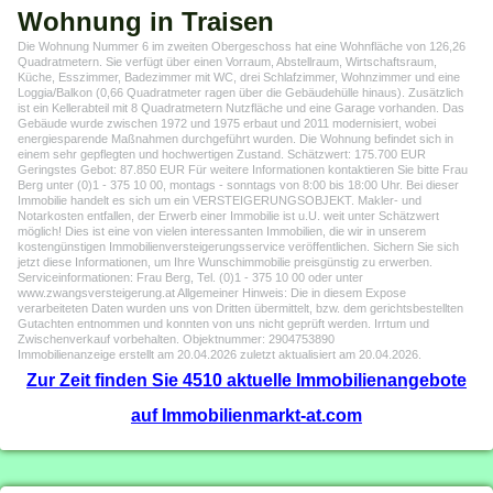
Wohnung in Traisen
Die Wohnung Nummer 6 im zweiten Obergeschoss hat eine Wohnfläche von 126,26
Quadratmetern. Sie verfügt über einen Vorraum, Abstellraum, Wirtschaftsraum,
Küche, Esszimmer, Badezimmer mit WC, drei Schlafzimmer, Wohnzimmer und eine
Loggia/Balkon (0,66 Quadratmeter ragen über die Gebäudehülle hinaus). Zusätzlich
ist ein Kellerabteil mit 8 Quadratmetern Nutzfläche und eine Garage vorhanden. Das
Gebäude wurde zwischen 1972 und 1975 erbaut und 2011 modernisiert, wobei
energiesparende Maßnahmen durchgeführt wurden. Die Wohnung befindet sich in
einem sehr gepflegten und hochwertigen Zustand. Schätzwert: 175.700 EUR
Geringstes Gebot: 87.850 EUR Für weitere Informationen kontaktieren Sie bitte Frau
Berg unter (0)1 - 375 10 00, montags - sonntags von 8:00 bis 18:00 Uhr. Bei dieser
Immobilie handelt es sich um ein VERSTEIGERUNGSOBJEKT. Makler- und
Notarkosten entfallen, der Erwerb einer Immobilie ist u.U. weit unter Schätzwert
möglich! Dies ist eine von vielen interessanten Immobilien, die wir in unserem
kostengünstigen Immobilienversteigerungsservice veröffentlichen. Sichern Sie sich
jetzt diese Informationen, um Ihre Wunschimmobilie preisgünstig zu erwerben.
Serviceinformationen: Frau Berg, Tel. (0)1 - 375 10 00 oder unter
www.zwangsversteigerung.at Allgemeiner Hinweis: Die in diesem Expose
verarbeiteten Daten wurden uns von Dritten übermittelt, bzw. dem gerichtsbestellten
Gutachten entnommen und konnten von uns nicht geprüft werden. Irrtum und
Zwischenverkauf vorbehalten. Objektnummer: 2904753890
Immobilienanzeige erstellt am 20.04.2026 zuletzt aktualisiert am 20.04.2026.
Zur Zeit finden Sie 4510 aktuelle Immobilienangebote
auf Immobilienmarkt-at.com