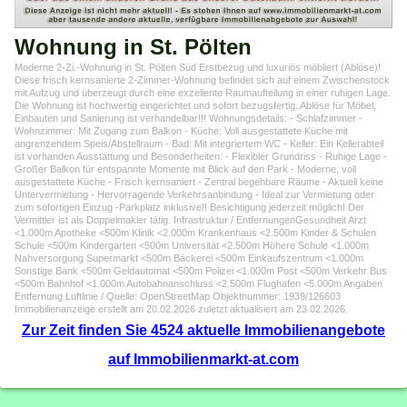
Wohnung in St. Pölten
Moderne 2-Zi.-Wohnung in St. Pölten Süd Erstbezug und luxuriös möbliert (Ablöse)!
Diese frisch kernsanierte 2-Zimmer-Wohnung befindet sich auf einem Zwischenstock
mit Aufzug und überzeugt durch eine exzellente Raumaufteilung in einer ruhigen Lage.
Die Wohnung ist hochwertig eingerichtet und sofort bezugsfertig. Ablöse für Möbel,
Einbauten und Sanierung ist verhandelbar!!! Wohnungsdetails: - Schlafzimmer -
Wohnzimmer: Mit Zugang zum Balkon - Küche: Voll ausgestattete Küche mit
angrenzendem Speis/Abstellraum - Bad: Mit integriertem WC - Keller: Ein Kellerabteil
ist vorhanden Ausstattung und Besonderheiten: - Flexibler Grundriss - Ruhige Lage -
Großer Balkon für entspannte Momente mit Blick auf den Park - Moderne, voll
ausgestattete Küche - Frisch kernsaniert - Zentral begehbare Räume - Aktuell keine
Untervermietung - Hervorragende Verkehrsanbindung - Ideal zur Vermietung oder
zum sofortigen Einzug -Parkplatz inklusive!! Besichtigung jederzeit möglich! Der
Vermittler ist als Doppelmakler tätig. Infrastruktur / EntfernungenGesundheit Arzt
<1.000m Apotheke <500m Klinik <2.000m Krankenhaus <2.500m Kinder & Schulen
Schule <500m Kindergarten <500m Universität <2.500m Höhere Schule <1.000m
Nahversorgung Supermarkt <500m Bäckerei <500m Einkaufszentrum <1.000m
Sonstige Bank <500m Geldautomat <500m Polizei <1.000m Post <500m Verkehr Bus
<500m Bahnhof <1.000m Autobahnanschluss <2.500m Flughafen <5.000m Angaben
Entfernung Luftlinie / Quelle: OpenStreetMap Objektnummer: 1939/126603
Immobilienanzeige erstellt am 20.02.2026 zuletzt aktualisiert am 23.02.2026.
Zur Zeit finden Sie 4524 aktuelle Immobilienangebote
auf Immobilienmarkt-at.com