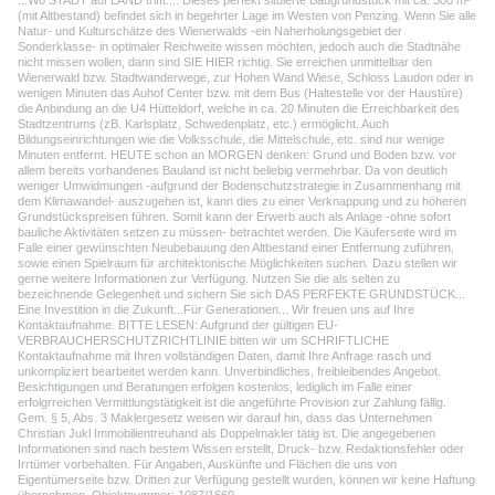
...Wo STADT auf LAND trifft.... Dieses perfekt situierte Baugrundstück mit ca. 500 m²
(mit Altbestand) befindet sich in begehrter Lage im Westen von Penzing. Wenn Sie alle
Natur- und Kulturschätze des Wienerwalds -ein Naherholungsgebiet der
Sonderklasse- in optimaler Reichweite wissen möchten, jedoch auch die Stadtnähe
nicht missen wollen, dann sind SIE HIER richtig. Sie erreichen unmittelbar den
Wienerwald bzw. Stadtwanderwege, zur Hohen Wand Wiese, Schloss Laudon oder in
wenigen Minuten das Auhof Center bzw. mit dem Bus (Haltestelle vor der Haustüre)
die Anbindung an die U4 Hütteldorf, welche in ca. 20 Minuten die Erreichbarkeit des
Stadtzentrums (zB. Karlsplatz, Schwedenplatz, etc.) ermöglicht. Auch
Bildungseinrichtungen wie die Volksschule, die Mittelschule, etc. sind nur wenige
Minuten entfernt. HEUTE schon an MORGEN denken: Grund und Boden bzw. vor
allem bereits vorhandenes Bauland ist nicht beliebig vermehrbar. Da von deutlich
weniger Umwidmungen -aufgrund der Bodenschutzstrategie in Zusammenhang mit
dem Klimawandel- auszugehen ist, kann dies zu einer Verknappung und zu höheren
Grundstückspreisen führen. Somit kann der Erwerb auch als Anlage -ohne sofort
bauliche Aktivitäten setzen zu müssen- betrachtet werden. Die Käuferseite wird im
Falle einer gewünschten Neubebauung den Altbestand einer Entfernung zuführen,
sowie einen Spielraum für architektonische Möglichkeiten suchen. Dazu stellen wir
gerne weitere Informationen zur Verfügung. Nutzen Sie die als selten zu
bezeichnende Gelegenheit und sichern Sie sich DAS PERFEKTE GRUNDSTÜCK...
Eine Investition in die Zukunft...Für Generationen... Wir freuen uns auf Ihre
Kontaktaufnahme. BITTE LESEN: Aufgrund der gültigen EU-
VERBRAUCHERSCHUTZRICHTLINIE bitten wir um SCHRIFTLICHE
Kontaktaufnahme mit Ihren vollständigen Daten, damit Ihre Anfrage rasch und
unkompliziert bearbeitet werden kann. Unverbindliches, freibleibendes Angebot.
Besichtigungen und Beratungen erfolgen kostenlos, lediglich im Falle einer
erfolgrreichen Vermittlungstätigkeit ist die angeführte Provision zur Zahlung fällig.
Gem. § 5, Abs. 3 Maklergesetz weisen wir darauf hin, dass das Unternehmen
Christian Jukl Immobilientreuhand als Doppelmakler tätig ist. Die angegebenen
Informationen sind nach bestem Wissen erstellt, Druck- bzw. Redaktionsfehler oder
Irrtümer vorbehalten. Für Angaben, Auskünfte und Flächen die uns von
Eigentümerseite bzw. Dritten zur Verfügung gestellt wurden, können wir keine Haftung