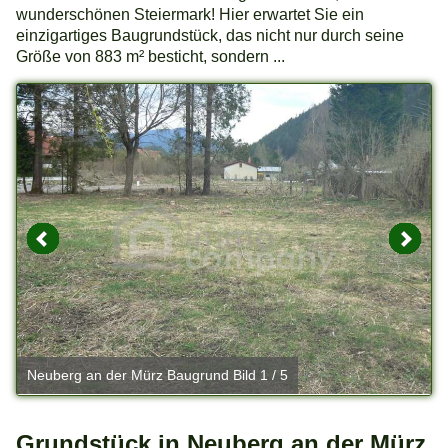
wunderschönen Steiermark! Hier erwartet Sie ein
einzigartiges Baugrundstück, das nicht nur durch seine
Größe von 883 m² besticht, sondern ...
Neuberg an der Mürz Baugrund Bild 1 / 5
N
Grundstück in Neuberg an der Mürz