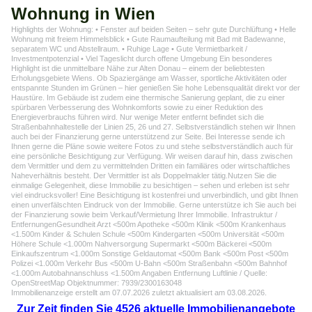
Wohnung in Wien
Highlights der Wohnung: • Fenster auf beiden Seiten – sehr gute Durchlüftung • Helle
Wohnung mit freiem Himmelsblick • Gute Raumaufteilung mit Bad mit Badewanne,
separatem WC und Abstellraum. • Ruhige Lage • Gute Vermietbarkeit /
Investmentpotenzial • Viel Tageslicht durch offene Umgebung Ein besonderes
Highlight ist die unmittelbare Nähe zur Alten Donau – einem der beliebtesten
Erholungsgebiete Wiens. Ob Spaziergänge am Wasser, sportliche Aktivitäten oder
entspannte Stunden im Grünen – hier genießen Sie hohe Lebensqualität direkt vor der
Haustüre. Im Gebäude ist zudem eine thermische Sanierung geplant, die zu einer
spürbaren Verbesserung des Wohnkomforts sowie zu einer Reduktion des
Energieverbrauchs führen wird. Nur wenige Meter entfernt befindet sich die
Straßenbahnhaltestelle der Linien 25, 26 und 27. Selbstverständlich stehen wir Ihnen
auch bei der Finanzierung gerne unterstützend zur Seite. Bei Interesse sende ich
Ihnen gerne die Pläne sowie weitere Fotos zu und stehe selbstverständlich auch für
eine persönliche Besichtigung zur Verfügung. Wir weisen darauf hin, dass zwischen
dem Vermittler und dem zu vermittelnden Dritten ein familiäres oder wirtschaftliches
Naheverhältnis besteht. Der Vermittler ist als Doppelmakler tätig.Nutzen Sie die
einmalige Gelegenheit, diese Immobilie zu besichtigen – sehen und erleben ist sehr
viel eindrucksvoller! Eine Besichtigung ist kostenfrei und unverbindlich, und gibt Ihnen
einen unverfälschten Eindruck von der Immobilie. Gerne unterstütze ich Sie auch bei
der Finanzierung sowie beim Verkauf/Vermietung Ihrer Immobilie. Infrastruktur /
EntfernungenGesundheit Arzt <500m Apotheke <500m Klinik <500m Krankenhaus
<1.500m Kinder & Schulen Schule <500m Kindergarten <500m Universität <500m
Höhere Schule <1.000m Nahversorgung Supermarkt <500m Bäckerei <500m
Einkaufszentrum <1.000m Sonstige Geldautomat <500m Bank <500m Post <500m
Polizei <1.000m Verkehr Bus <500m U-Bahn <500m Straßenbahn <500m Bahnhof
<1.000m Autobahnanschluss <1.500m Angaben Entfernung Luftlinie / Quelle:
OpenStreetMap Objektnummer: 7939/2300163048
Immobilienanzeige erstellt am 07.07.2026 zuletzt aktualisiert am 03.08.2026.
Zur Zeit finden Sie 4526 aktuelle Immobilienangebote