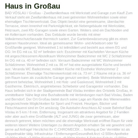
Haus in Großau
BAD VÖSLAU / Großau - Zweifamilienhaus mit Werkstatt und Garage zum Kauf! Zum
Verkauf steht ein Zweifamilienhaus mit zwei getrennten Wohneinheiten sowie einer
ehemaligen Tischlerwerkstatt. Das Objekt besitzt eine gemeinsame, überdachte
Terrasse, einen Innenhof mit Parkmöglichkeit, ein Nebengebäude mit Werkstätte,
Heizraum, zwei Kfz-Garagen sowie einen Garten. Weiters sind ein Dachboden und
ein Kellerraum vorhanden. Das Gebäude wurde bereits mit einer
Vollwärmeschutzfassade thermisch saniert. Zur Gartenbewässerung gibt es einen
eigenen Hausbrunnen. Ideal als gemeinsamer Wohn- und Arbeitsort oder für
Großfamilie geeignet. Wohneinheit 1 ist teilmöbliert und besteht aus einem EG und
OG: Im EG mit ca. 92 m² befinden sich: Esszimmer mit Kachelofen Vorraum Küche
mit angeschlossenem Abstellraum Wohnzimmer Badezimmer mit WC 2 Schlafzimmer
Im OG mit ca. 40 m² befinden sich: Vorraum Badezimmer mit WC Wohnzimmer
Schlafzimmer. Wohneinheit 2 mit ca. 86 m² hat eine ausgestattete Küche und besteht
aus: Veranda WC Badezimmer, möbliert Küche mit Esstheke Wohnzimmer 2
Schlafzimmer. Ehemalige Tischlereiwerkstatt mit ca. 73 m²: 2 Räume mit je ca. 36 m²
(ein Raum kann als zusätzliche Garage genutzt werden). Beide Wohneinheiten sind
getrennt beheizbar, Wohneinheit 1 mit Holz- und Gaskessel, Wohneinheit 2 mit
Gastherme. Elektrisch, angetriebenes Schiebetor und Garagentor vorhanden. Das
Haus befindet sich in der Stadtgemeinde Bad Vöslau inmitten des Ortsteils Großau, in
unmittelbarer Nähe liegt eine Bushaltestelle mit Verbindungen nach Bad Vöslau, Baden
und Berndorf. Der Ort Großau bietet durch seine Lage am Rande des Wienerwaldes
ausgezeichnete Möglichkeiten für Sport und Freizeit. Heurigen, Bäcker und
Fleischhauerei sind im Ort ansässig. Die Autobahn-Anschluss A2 sowie Bahnhof Bad
Vöslau in 5 km / 8 min. Entfernung. Insgesamt ein attraktives Angebot für 2 Familien
oder aber auch eine Großfamilie (ALT und JUNG) die zwar gemeinsam, aber
dennoch getrennt, leben möchten und die ehemalige Werkstatt eröffnet Raum für viele
weiteren Ideen! Weitere Unterlagen zu diesem Angebot erhalten Sie wie gewohnt sehr
gerne auf Anfrage! Herzlichst Ihr C.CHROMECEK ... forliving.at Der Vermittler ist als
Doppelmakler tätig. Infrastruktur / EntfernungenGesundheit Arzt <2.500m Apotheke