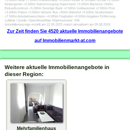
<3.000m Klinik <7.000m Krankenhaus <8.000m Kinder & Schulen Schule <2.000m
Kindergarten <2.000m Nahversorgung Supermarkt <3.500m Bäckerei <500m
Einkaufszentrum <5.000m Sonstige Bank <2.500m Geldautomat <2.500m Post
<3.000m Polizei <3.000m Verkehr Bus <500m Bahnhof <3.500m Straßenbahn
<7.500m Autobahnanschluss <4.000m Flughafen <6.500m Angaben Entfernung
Luftlinie / Quelle: OpenStreetMap Objektnummer: 548
Immobilienanzeige erstellt am 22.05.2025 zuletzt aktualisiert am 05.08.2026.
Zur Zeit finden Sie 4520 aktuelle Immobilienangebote
auf Immobilienmarkt-at.com
Weitere aktuelle Immobilienangebote in
dieser Region:
Mehrfamilienhaus