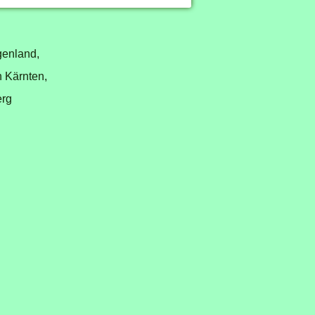
genland,
n Kärnten,
erg