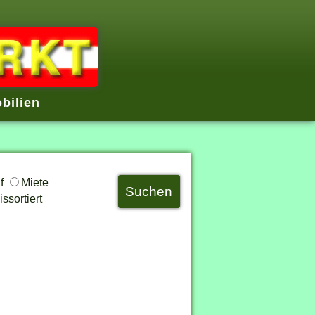
bilien
uf
Miete
ssortiert