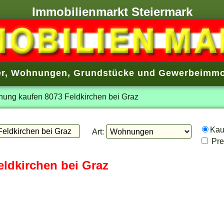
Immobilienmarkt Steiermark
r
,
Wohnungen
,
Grundstücke
und
Gewerbeimmo
ung kaufen 8073 Feldkirchen bei Graz
Ka
Art:
Prei
ldkirchen bei Graz