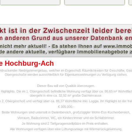
e Hochburg-Ach
druckender Niedrigstenergiebau, welcher im Ergeschoß Räumlichkeiten für Geschäfte, Gast
Obergeschoße werden ausschließlich für Eigentumswohnungen zu Verfügung stehen.
Dieser Bau will von Qualität überzeugen.
ghlights. Die im 1. Obergeschoß befindliche Wohnung verfügt über ca. 86,65 m² Wohnfläche i
übergeht in eine ca. 32,52 m² große Dachterrasse.
 2. Obergeschoß und verfügt über ca. 86,37 Wohnfläche inkl. Loggia. Ihr Highlight ist der fr
€ 305.000.-
Beide Wohnungen sind unterteilt in Dielenbereich, großzügigier Wohn-Ess-Küchenbereich,
Vorraum, Badezimmer, WC, ein Kinderzimmer und ein Schlafzimmer.
Je Wohnung sind 2 Tiefgaragenstellplätze im Preis enthalten.
Alle Wohnungen verfügen über eine Lüftungsanlage mit Wärmerückgewinnung.