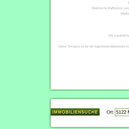
Elektrische Raffstores sor
Weiße
Die zusätzlich
Diese Terrasse ist für die Eigentümer/Bewohner fr
Ort: