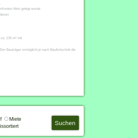
.
rfronten Wert gelegt wurde.
liesen
 ca. 135 m² mit
er Bauträger ermöglicht je nach Baufortschritt die
uf
Miete
ssortiert