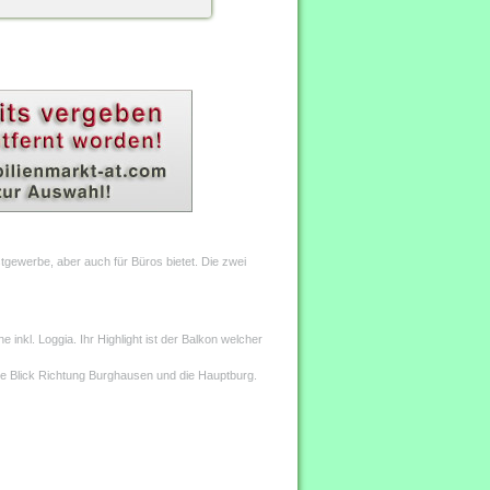
gewerbe, aber auch für Büros bietet. Die zwei
nkl. Loggia. Ihr Highlight ist der Balkon welcher
eie Blick Richtung Burghausen und die Hauptburg.