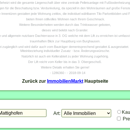
Beheizt wird die gesamte Liegenschaft über eine zentrale Pelletsanlage mit Fußbodenheizung
gen für die Beschattung bzw. Verdunkelung, da speziell in den Wohnräumen auf große Fenste
 Innentüren gestalten jede Wohnung zeitlos, die individuel wählbaren Tilo Parkettböden und F
bieten Ihnen stillvolles Wohnen nach Ihrem Geschmack.
Weitere Besonderheiten werden durch das Trinkwasser geboten,
dieses wird belebt nach Grander.
e und allgemein nutzbare Dachterrasse in 3. OG welche mit dem Lift zu erreichen ist umfasst
traumhaften Blick zur Hauptburg von Burghausen.
ei zugänglich und wird dafür auch vom Bauträger dementsprechend gestaltet & ausgestattet. D
Miteinbeziehung individueller Zusatz - bzw. Änderungswünsche.
Natürlich ist auch ein Kellerabteil zu jeder Wohnung zugehörig.
Der Lift reicht vom Keller bis in das 3. Obergeschoß.
Weitere Details erhalten Sie gerne!
- 1286360 - - 2018-09-14
Zurück zur
ImmobilienMarkt
Hauptseite
Ka
Art:
Prei