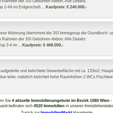
 Rahmen der 3SI Gebühren-Aktion. Alle Details:
op 2-4A im Erdgeschoß ...
Kaufpreis: € 240.000,-
r diese Wohnung übernimmt die 3SI Immogroup die Grundbuch- u
 Rahmen der 3SI Gebühren-Aktion. Alle Details:
p 3-4 im ...
Kaufpreis: € 468.000,-
aufgeteilte und belichtete Gewerbefläche mit ca. 133m2: Haupt
bar teilw. natürlich belichtet hohe Raumhöhen 2 WCs Fluchtweg
den Sie
4 aktuelle Immobilienangebote im Bezirk 1080 Wien -
samt befinden sich
4520 Immobilien
in unserer Immobiliendate
Zurück zur
ImmobilienMarkt
Hauptseite