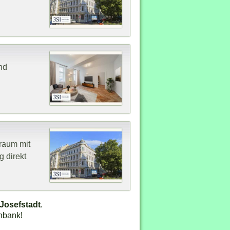
nd
raum mit
 direkt
 Josefstadt
.
nbank!