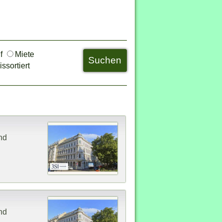
uf
Miete
ssortiert
nd
nd