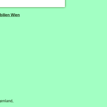
ilien Wien
genland,