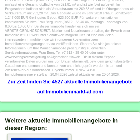
Das Geschäftslokal (Einheit B3) befindet sich im Erdgeschoss/Obergeschoss,
umfasst eine Gesamtnutzfläche von 521,81 m² und ist wie folgt aufgeteilt: Im
Erdgeschoss befindet sich ein Verkaufsraum mit 269,53 m² und im Obergeschoss ein
Verkaufsraum mit 252,28 m². Das Gebäude wurde im Jahr 2010 erbaut. Schätzwert:
1.247.000 EUR Geringstes Gebot: 623.500 EUR Für weitere Informationen
kontaktieren Sie bitte Frau Berg unter (0)512 - 38 40 06, montags - sonntags von
8:00 bis 18:00 Uhr. Bei dieser Immobilie handelt es sich um ein
VERSTEIGERUNGSOBJEKT. Makler- und Notarkosten entfallen, der Erwerb einer
Immobilie ist u.U. weit unter Schätzwert möglich! Dies ist eine von vielen
interessanten Immobilien, die wir in unserem kostengünstigen
Immobilienversteigerungsservice veröffentlichen. Sichern Sie sich jetzt diese
Informationen, um Ihre Wunschimmobilie preisgünstig zu erwerben.
Serviceinformationen: Frau Berg, Tel. (0)512 - 38 40 06 oder unter
www.zwangsversteigerung.at Allgemeiner Hinweis: Die in diesem Expose
verarbeiteten Daten wurden uns von Dritten übermittelt, bzw. dem gerichtsbestellten
Gutachten entnommen und konnten von uns nicht geprüft werden. Irrtum und
Zwischenverkauf vorbehalten. Objektnummer: 0705754150
Immobilienanzeige erstellt am 20.04.2026 zuletzt aktualisiert am 20.04.2026.
Zur Zeit finden Sie 4527 aktuelle Immobilienangebote
auf Immobilienmarkt-at.com
Weitere aktuelle Immobilienangebote in
dieser Region: