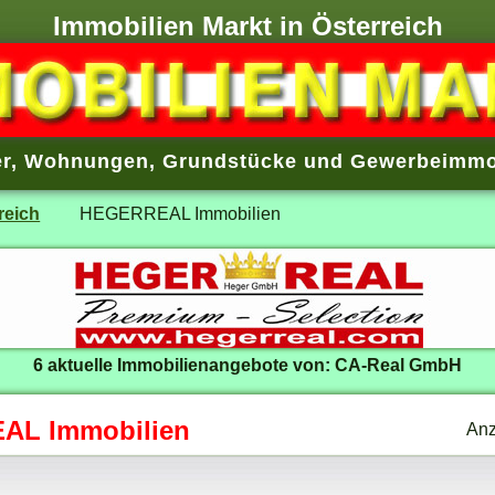
Immobilien Markt in Österreich
r
,
Wohnungen
,
Grundstücke
und
Gewerbeimmo
reich
HEGERREAL Immobilien
6 aktuelle Immobilienangebote von: CA-Real GmbH
AL Immobilien
Anz