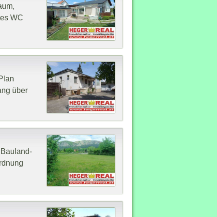
raum,
stes WC
Plan
ang über
 Bauland-
ordnung