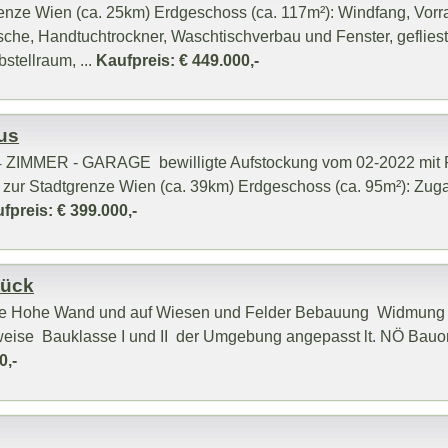
renze Wien (ca. 25km) Erdgeschoss (ca. 117m²): Windfang, Vor
sche, Handtuchtrockner, Waschtischverbau und Fenster, geflie
stellraum, ...
Kaufpreis: € 449.000,-
us
4 ZIMMER - GARAGE bewilligte Aufstockung vom 02-2022 mit 
 zur Stadtgrenze Wien (ca. 39km) Erdgeschoss (ca. 95m²): Zug
fpreis: € 399.000,-
tück
 die Hohe Wand und auf Wiesen und Felder Bebauung Widmung
eise Bauklasse I und II der Umgebung angepasst lt. NÖ Bau
0,-