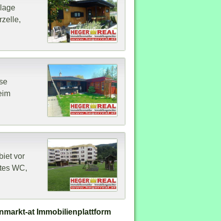
nlage
zelle,
ese
eim
iet vor
stes WC,
nmarkt-at Immobilienplattform